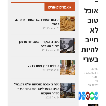
–
מאמרים קשורים
אוכל
טוב
תרבחו תסעדו וגם תשתו – מימונה
2019
לא
21 באפריל 2019
חייב
נינה ביאנקה – משב רוח מרענן
באזור השפלה
להיות
10 בדצמבר 2018
בשרי
אוכלים בחוץ פסח 2019
פורסם
13 באפריל 2019
ב-30.3.2025
| מאת:
שף
נינה ביאנכה מוכיחה שלא רק בתל
איריס לוי
אביב אפשר ליהנות מארוחת שף
כשרה וטעימה
24 ביולי 2026