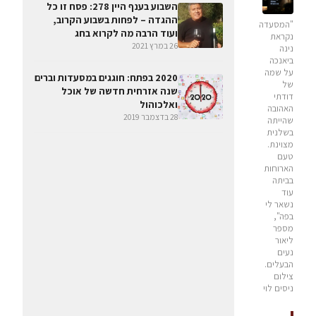
השבוע בענף היין 278: פסח זו כל
ההגדה – לפחות בשבוע הקרוב,
"המסעדה
ועוד הרבה מה לקרוא בחג
נקראת
26 במרץ 2021
נינה
ביאנכה
על שמה
2020 בפתח: חוגגים במסעדות וברים
של
שנה אזרחית חדשה של אוכל
דודתי
ואלכוהול
האהובה
28 בדצמבר 2019
שהייתה
בשלנית
מצוינת.
טעם
הארוחות
בביתה
עוד
נשאר לי
בפה",
מספר
ליאור
נעים
הבעלים.
צילום
ניסים לוי