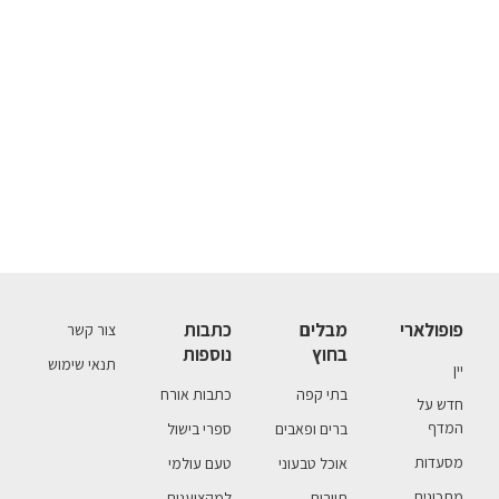
פופולארי
מבלים
כתבות
צור קשר
בחוץ
נוספות
תנאי שימוש
יין
בתי קפה
כתבות אורח
חדש על
המדף
ברים ופאבים
ספרי בישול
מסעדות
אוכל טבעוני
טעם עולמי
מתכונים
תיירות
למקצוענים