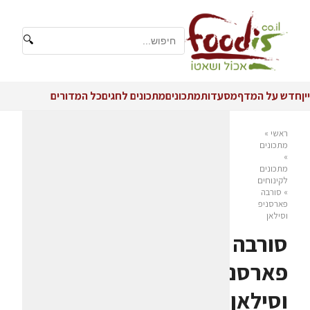
🔍
יין
חדש על המדף
מסעדות
מתכונים
מתכונים לחגים
כל המדורים
ראשי
»
מתכונים
»
מתכונים
לקינוחים
»
סורבה
פארסניפ
וסילאן
סורבה
פארסניפ
וסילאן