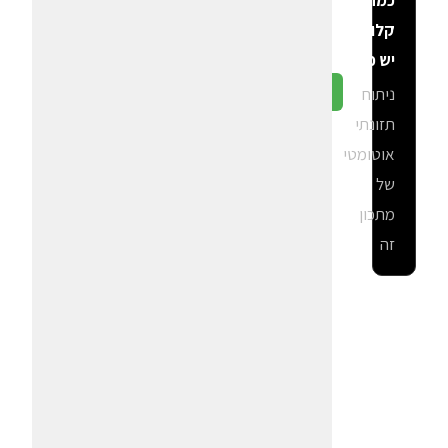
כמה
קלוריות
יש פה?
ניתוח
גלה ב-CalGal
תזונתי
אוטומטי
של
מתכון
זה