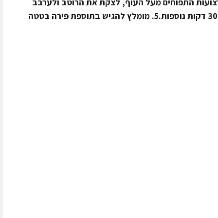
 רצועות התפוחים מעל העוף, לצקת את הרוטב ולערבב
היטב.4. להחזיר את התבנית לתנור ל- 30 דקות נוספות.5. מומלץ להגיש בתוספת פירה בטטה