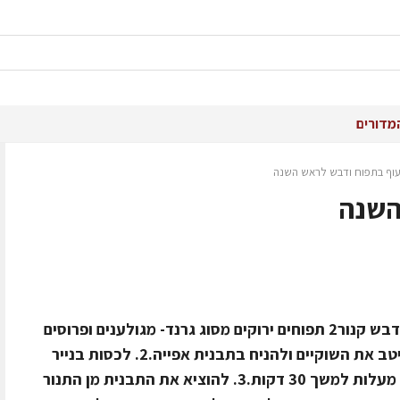
מדורים
וף בתפוח ודבש לראש השנה
השנה
חומרים10 שוקי עוף1 צנצנת רוטב שום דבש קנור2 תפוחים ירוקים מסוג גרנד- מגולענים ופרוסים
לרצועות דקותאופן ההכנה1. לשטוף היטב את השוקיים ולהניח בתבנית אפייה.2. לכסות בנייר
אלומיניום ולאפות בתנור בחום של 180 מעלות למשך 30 דקות.3. להוציא את התבנית מן התנור