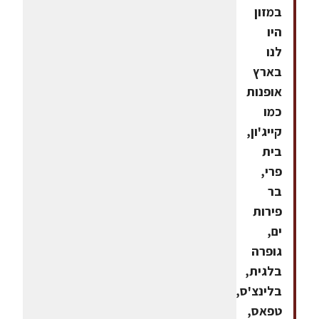
במזון
היו
לנו
בארץ
אופנות
כמו
קייג'ון,
בית
פרי,
בר
פירות
ים,
גופרה
בלגית,
בלינצ'ס,
טפאס,