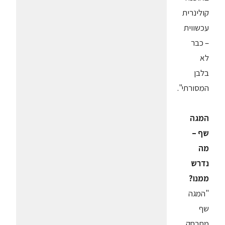
קולינרית
עכשווית
– כבר
לא
בלבן
המסורתי".
המגה
שף –
מה
נדרש
ממנו?
"המגה
שף
מתרחק