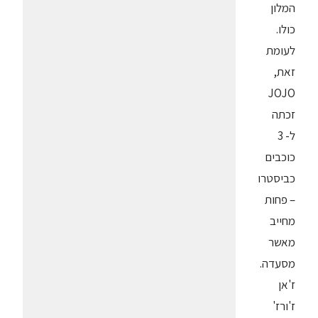
המלון
כולו.
לעומת
זאת,
JOJO
זכתה
ל- 3
כוכבים
כביסטרו
– פחות
מחייב
מאשר
מסעדה.
ז'אן
ז'ורז'