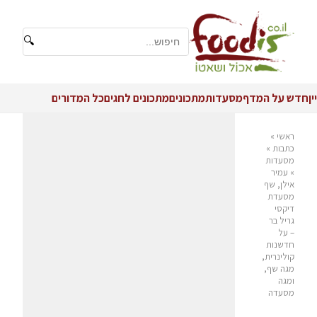
🔍
יין
חדש על המדף
מסעדות
מתכונים
מתכונים לחגים
כל המדורים
ראשי
»
כתבות
»
מסעדות
»
עמיר
אילן, שף
מסעדת
דיקסי
גריל בר
– על
חדשנות
קולינרית,
מגה שף,
ומגה
מסעדה