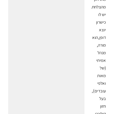
מהצלחת.
יש לו
כישרון
יוצא
דופן,הוא
מורה,
מנהל
אמיתי
(של
מאות
ואלפי
עובדים),
בעל
חזון
קולינרי,