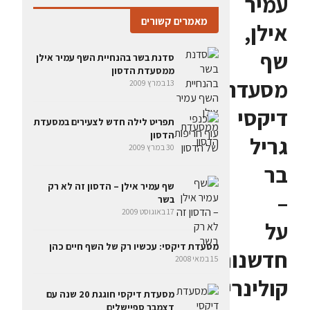
עמיר
מאמרים קשורים
אילן,
שף
סדנת בשר בהנחיית השף עמיר אילן
ממסעדת הדסון
מסעדת
13 במרץ 2009
דיקסי
תפריט לילה חדש לצעירים במסעדת
הדסון
גריל
30 במרץ 2009
בר
שף עמיר אילן – הדסון זה לא רק
–
בשר
17 באוגוסט 2009
על
מסעדת דיקסי: עכשיו רק של השף חיים כהן
חדשנות
15 במאי 2008
קולינרית,
מסעדת דיקסי חוגגת 20 שנה עם
דצמבר ספיישלים