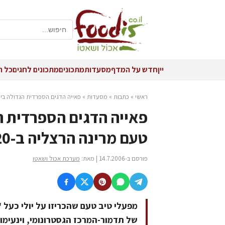
יין
חדש על המדף
מסעדות
מתכונים
מתכונים לחגים
כל ה
ראשי
»
כתבות
»
מסעדות
»
פאייה הדגים הספרדית הגדולה בישראל
פאייה הדגים הספרדית ה
טעם מרינה הרצליה ב-20 ליולי
פורסם ב-14.7.2006 | מאת:
מערכת אכול ושאטו
מפעלי טיב טעם שהכריזו על יולי כעל 
של תדמור-המרכז הגסטרונומי, וינעימ