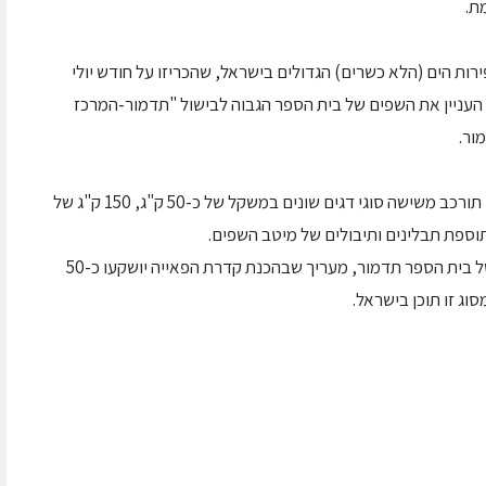
ת.
ירות הים (הלא כשרים) הגדולים בישראל, שהכריזו על חודש יולי
ך העניין את השפים של בית הספר הגבוה לבישול "תדמור-המרכז
ור.
הפאייה ממנה יוזמנו לטעום כל המבקרים בארנה, תורכב משישה סוגי דגים שונים במשקל של כ-50 ק"ג, 150 ק"ג של
אבישי יונה השף הראשי ומנהל המערך הקולינרי של בית הספר תדמור, מעריך שבהכנת קדרת הפאייה יושקעו כ-50
וג זו תוכן בישראל.