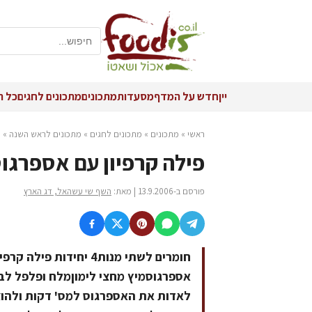
יין
חדש על המדף
מסעדות
מתכונים
מתכונים לחגים
כל ה
ראשי
»
מתכונים
»
מתכונים לחגים
»
מתכונים לראש השנה
»
פ
פילה קרפיון עם אספרגו
פורסם ב-13.9.2006 | מאת:
השף שי עשהאל, דג הארץ
אספרגוסמיץ מחצי לימוןמלח ופלפל ל
לאדות את האספרגוס למס' דקות ולהוצי