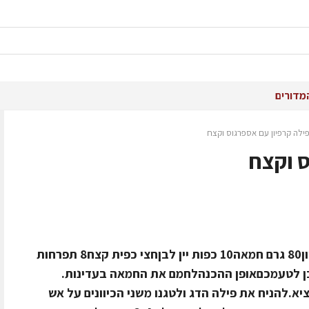
מדורים
ילה קרפיון עם אספרגוס וקצח
ס וקצח
חומרים לשתי מנות4 יחידות פילה קרפיון80 גרם חמאה10 כפות יין לבןחצי כפית קצח8 תפרחות
בן לטעמכםאופן ההכנהלחמם את החמאה בעדינות.
א.להניח את פילה הדג ולטגנו משני הכיוונים על אש