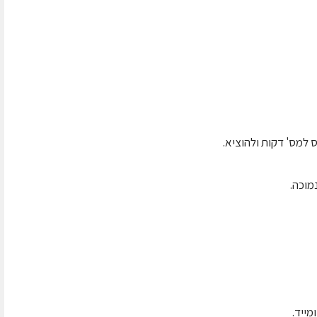
למס' דקות ולהוציא.
מוכה.
מייד.