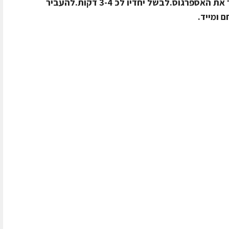
נמוכה.להוסיף את היין, הלימון ולהחזיר את האספרגוס.לבשל יחדיו לכ 3-4 דקות.להעביר
 ומייד.