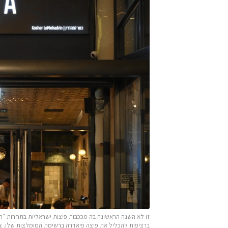
ברציפות להכליל את פיצה פיאדרה ברשימת המומלצות שלו. ציל