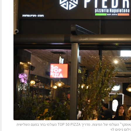
זו לא השנה הראשונה בה מככבות פיצות ישראליות בתחרות "האוסקר" העולמי של הפיצות. מדריך TOP 50 PIZZA העולמי בחר בפעם השלישית
ום ניסים לוי