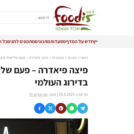
יין
חדש על המדף
מסעדות
מתכונים
מתכונים לחגים
כל ה
ראשי
»
כתבות
»
מסעדות
»
פיצה פיאדרה – פעם שלישית פיצרי
פיצה פיאדרה – פעם שלי
בדירוג העולמי
פורסם ב-20.4.2025 | מאת:
שף איריס לוי