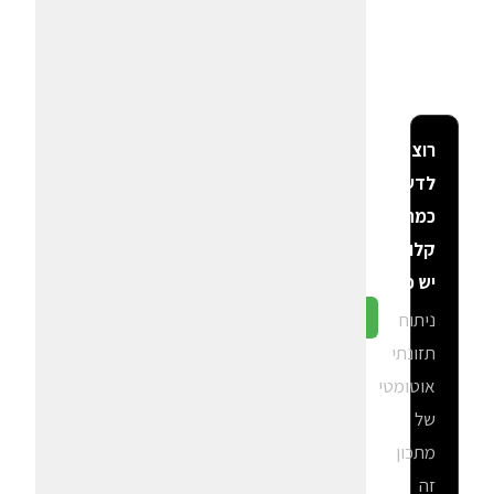
רוצה
לדעת
כמה
קלוריות
יש פה?
ניתוח
גלה ב-CalGal
תזונתי
אוטומטי
של
מתכון
זה