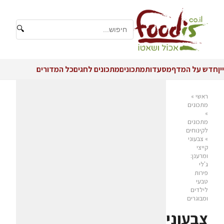
🔍
יין
חדש על המדף
מסעדות
מתכונים
מתכונים לחגים
כל המדורים
ראשי
»
מתכונים
»
מתכונים
לקינוחים
»
צבעוני
קייצי
ומרענן:
ג'לי
פירות
טבעי
לילדים
ומבוגרים
צבעוני