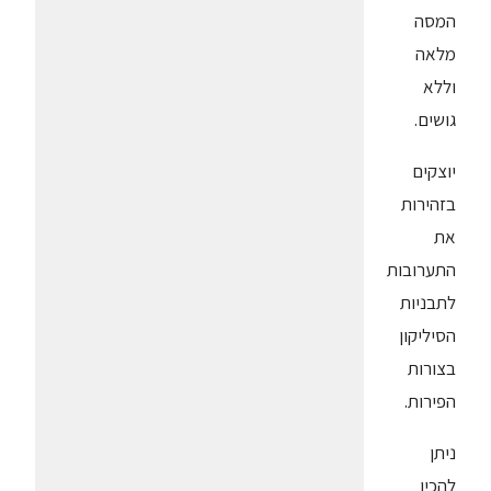
המסה
מלאה
וללא
גושים.
יוצקים
בזהירות
את
התערובות
לתבניות
הסיליקון
בצורות
הפירות.
ניתן
להכין