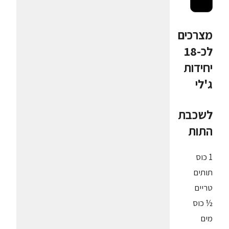
מצרכים
לכ-18
יחידות
ג'לי
לשכבת
התות
1 כוס
תותים
טריים
½ כוס
מים