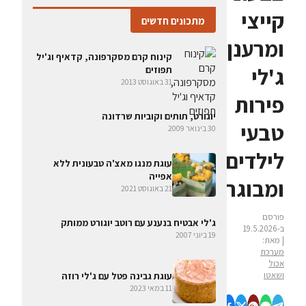
קייצי
מתכונים חדשים
ומרענן:
קינוח קרם מסקרפונה, קדאיף וג'יל
ג'לי
תפוזים
31 באוגוסט 2013
פירות
יוגורט, תותים וקוביות שרדונה
טבעי
30 בינואר 2009
לילדים
עוגת מנגו מאצ'ה טבעונית ללא
אפייה
ומבוגרים
21 באוגוסט 2021
פורסם
ג'לי אבטיח בנענע עם רוטב יוגורט ממותק
ב-19.5.2026
19 ביוני 2007
| מאת:
מערכת
אכול
ושאטו
עוגת גבינה פטל עם ג'לי רוזה
11 במאי 2023