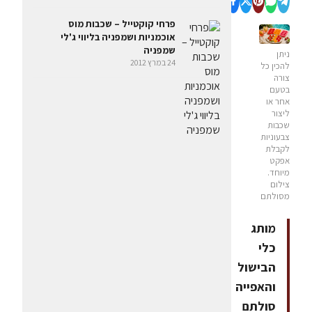
פרחי קוקטייל – שכבות מוס
אוכמניות ושמפניה בליווי ג'לי
שמפניה
ניתן
24 במרץ 2012
להכין כל
צורה
בטעם
אחר או
ליצור
שכבות
צבעוניות
לקבלת
אפקט
מיוחד.
צילום
מסולתם
מותג
כלי
הבישול
והאפייה
סולתם