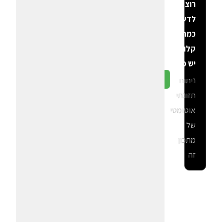
רוצה
לדעת
כמה
קלוריות
יש פה?
ניתוח
גלה ב-CalGal
תזונתי
אוטומטי
של
מתכון
זה