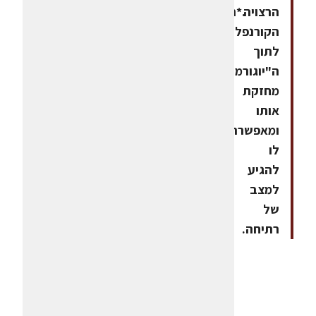
הרצויה.*תוספת
הקורנפלור
לתוך
ה"יוגורמה"
מחזקת
אותו
ומאפשרת
לו
להגיע
למצב
של
רתיחה.