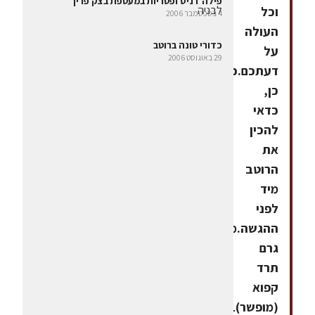
פילה דניס ופטריות במעטפת בצק פריך
וכל
4 בספטמבר 2006
העולה
כדורי טונה ברוטב
על
29 באוגוסט 2006
דעתכם.כמו
כן,
כדאי
להכין
את
הרוטב
מיד
לפני
ההגשה.מצרכים:400
גרם
תרד
קפוא
(מופשר)1