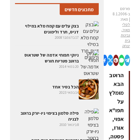
פורסם
מתכונים חדשים
ב-8.1.2006
| מאת:
לסלי
בצק עלים עם קמח מלא במילוי
מאיר,
דניס, תרד ולימונים
גבינות
17 בדצמבר 2008
בית
יצחק
ניוקי תפוחי אדמה של שטראוס
ברוטב פטריות חורש
20 במאי 2014
הרוטב
הבא
הכל בסיר אחד
מומלץ
14 במאי 2023
על
תפו"א
פילה סלמון בציפוי ניו-יורק ברוטב
אפוי,
לבניה
8 בינואר 2010
אורז,
פסטה,