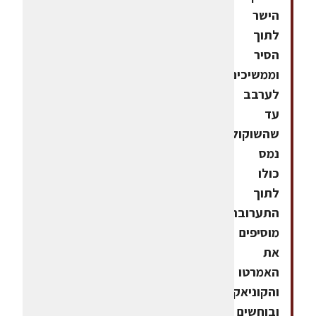
הישר
לתוך
הסיר
וממשיכים
לערבב
עד
שהשוקולד
נמס
כולו
לתוך
התערובת.
מוסיפים
את
האמרטו
והקוניאק
ובוחשים