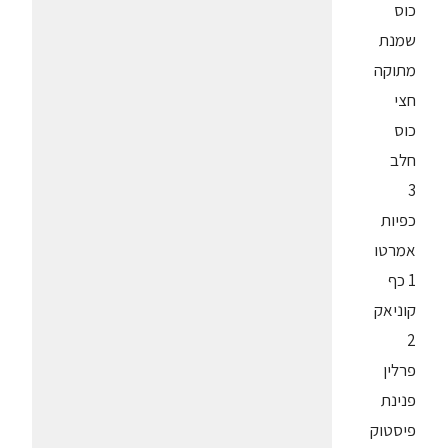
כוס
שמנת
מתוקה
חצי
כוס
חלב
3
כפיות
אמרטו
1 כף
קוניאק
2
פרלין
פנינת
פיסטוק