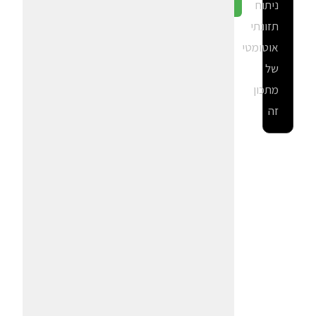
ניתוח
גלה ב-CalGal
תזונתי
אוטומטי
של
מתכון
זה