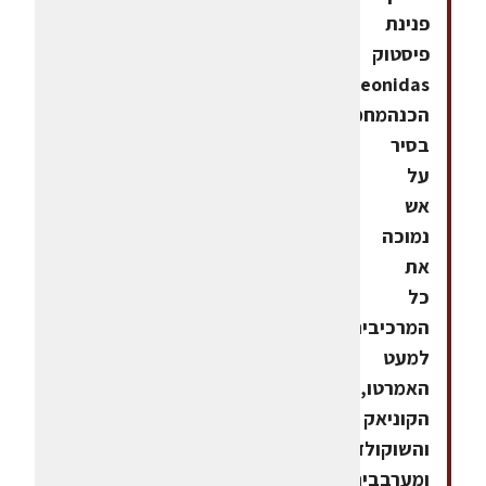
פנינת
פיסטוק
Leonidasאופן
הכנהמחממים
בסיר
על
אש
נמוכה
את
כל
המרכיבים
למעט
האמרטו,
הקוניאק
והשוקולד
ומערבבים