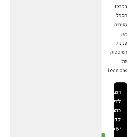
במרכז
הספל
מניחים
את
פנינת
הפיסטוק
של
Leonidas.
רוצה
לדעת
כמה
קלוריות
יש פה?