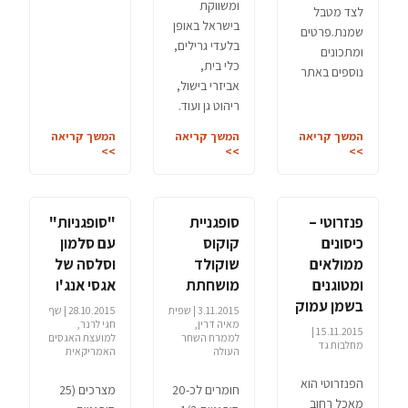
ומשווקת
לצד מטבל
בישראל באופן
שמנת.פרטים
בלעדי גרילים,
ומתכונים
כלי בית,
נוספים באתר
אביזרי בישול,
ריהוט גן ועוד.
המשך קריאה
המשך קריאה
המשך קריאה
>>
>>
>>
פנזרוטי –
סופגניית
"סופגניות"
כיסונים
קוקוס
עם סלמון
ממולאים
שוקולד
וסלסה של
ומטוגנים
מושחתת
אגסי אנג'ו
בשמן עמוק
3.11.2015 | שפית
28.10.2015 | שף
מאיה דרין,
חגי לרנר,
15.11.2015 |
לממרח השחר
למועצת האגסים
מחלבות גד
העולה
האמריקאית
הפנזרוטי הוא
חומרים לכ-20
מצרכים (25
מאכל רחוב