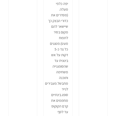
יפה כלפי
מעלה.
(מסדרים את
כדורי הבצק כך
שיישאר להם
מקום בסיר
לתפוח
מעט).מטגנים
כל צד כ-5
דקות על אש
בינונית עד
שהסופגנייה
משחימה
ותוכנה
מתבשל.מעבירים
לנייר
סופג.בינתיים
מחממים את
קרם הקוקוס
עד לסף