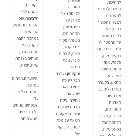
ובעזרת
לחתיכות
בקערית,
הספירל
קטנות ולהוסיף
ולהגיש לצד
סלייסר ניצור
לתערובת
הלביבות.אופן
צורות של
הבצל. להמשיך
ההכנה:מחממים
ספגטי ארוך
בטיגון כ-5
את השמן
מהתפוחים.
דקות נוספות
במחבת רחבה.
בקערה נוסיף
עד שהפטריות
לוקחים כף
את הקמח,
מתרככות.לתבל
מהתערובת,
ביצה, 2 כפות
במעט מלח,
מניחים בצלחת
סוכר, 1 כף
פלפל, אגוז
קמח, יוצרים
חמאה
מוסקט וטימין
לביבה
והקינמון.נערבב
יבש ולהסיר
ומשטחים.מניחים
הכל לעיסה
מהאש. בקערה
במחבת
אחידה.לאחר
נפרדת לערבב
ומטגנים כל צד
שהעיסה
את תפוחי
עד
אחידה, ניקח
האדמה
שמשחים.מניחים
תבנית שקעים
המגורדים,
על נייר סופג
ונמרח בשקעים
הביצים, פירורי
ומגישים חם.
חמאה על מנת
הלחם.לתבל
למנוע הדבקות
במעט מלח,
של
פלפל.להוסיף