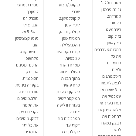
מגורדת20 ג'
קוקוס1/3 כוס
מגורדת מחצי
גבינת פרמז'ן
שבבי
לימוןכף
מגורדת2
קוקוסלטיגון:2
סוכרקורט
חלמוני
ליטר שמן
שבבי צ'ילי
ביצהמעט
קנולה, תירס,
יבש5-6 עלי
בזיליקום
חמניותאופן
נענע קצוציםשן
קצוץאופן
ההכנה:לילה
שום
ההכנה:מערבבים
קודם מקפיאים
כתושהקורט
את כל
20 כפיות
מלחאופן
החומרים
ממרח השחר
ההכנה:מכינים
ולשים
העולה פרווה
את בצק
היטב.נותנים
בתוך תבנית
הסופגניות:
לבצק לתפוח
קרח עשויה
בקערה בינונית
כ- 3 שעות עד
סיליקון.בקערת
טורפים ביצה
שמכפיל את
המיקסר לשים
וחלב.מוסיפים
נפחו בערך פי
בעזרת וו לישה
את הקמח
שלושה.ניתן גם
את כל
לקבלת בצק
להתפיח את
המרכיבים כ-5
דביק. מוסיפים
הבצק במקרר
דקות עד
את כל יתר
למשך
לקבלת בצק
החומרים