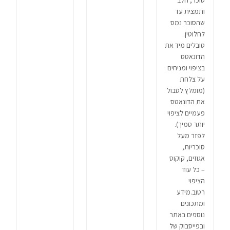
סוכר, חלב
ותמצית עד
שהסוכר נמס
לחלוטין.
טובלים מיד את
הדונאטס
בציפוי ומניחים
על צלחת
(מומלץ לטבול
את הדונאטס
פעמיים לציפוי
יותר סמיך).
לפזר מעל
סוכריות,
אגוזים, קוקוס
– כל עוד
הציפוי
רטוב.מידע
ומתכונים
נוספים באתר
ובפייסבוק של