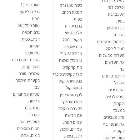
לפי הצורךמלח
(אופציונלי)1
ביצה L50 גרם
ופלפל לפי
גרידת לימון/
חמאה רכה2
הטעםרבע
תפוז
כפות
כפית
(אופציונלי)50
ברנדיקורט
כורכוםאופן
גרם חמאה
מלחלציפוי
ההכנה
רכה1 כפית
שוקולד:200
(בתנור):מחממים
שטוחה
גרם שוקולד
תנור ל-200
מלחאופן
מריר250 מ"ל
מעלות.מבשלים
ההכנה:מערבבים
(1 מכל) שמנת
את העדשים
היטב קמח,
מתוקהקורט
עד
שמרים וסוכר
מלחלקישוט:סוכריות
לריכוך.טוחנים
בקערת מיקסר
צבעוניותקוקוס
את כל
עם
טחוןשוקולד
המרכיבים
מטרפה.מחברים
לבן מומסאופן
(פרט לביצה
וו לישה,
ההכנה:בצק:
ולקמח)
מתחילים
בקערת מיקסר
במעבד
לערבב
עם וו לישה
מזון.מעבירים
ומוסיפים את
שמים קמח,
את התערובת
המים.מוסיפים
שמרים, סוכר,
לקערה
ביצים, אחת
חלב, ביצה,
ומוסיפים את