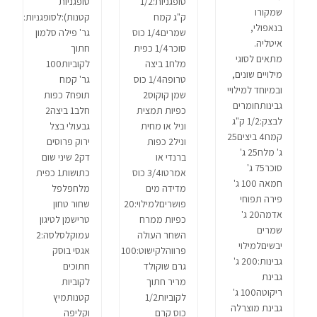
סופגניות:1/2
סופגניות
שמקורו
ק"ג קמח
קטנות):לסופגניות:300
בנאפולי,
שמרים1/4 כוס
גר' פילה סלמון
איטליה.
סוכר1/4 כפית
חתוך
מתאים לסוגי
מלח1 ביצה
לקוביות100
מילויים שונים,
טרופה1/4 כוס
גר' קמח
ובמיוחד למילויי
שמן קוקוס2
תופח7 כפות
גבינותחומרים
כפיות תמצית
חלב1 ביצה2
לבצק:1/2 ק"ג
וניל או מחית
גבעולי בצל
קמח4 ביצים25
וניל2 כפות
ירוק פרוסים
ג' מלח25 ג'
ברנדי או
דק2 שיני שום
סוכר75 ג'
אמרטו3/4 כוס
כתושות1 כפית
חמאה 100 ג'
מדידה מים
מלחפלפל
פירה תפוחי
פושריםלמילוי:20
שחור טחון
אדמה20 ג'
כפיות ממרח
טרישמן לטיגון
שמרים
השחר העולה
עמוקלסלסה:2
יבשיםלמילוי
פרווהלקישוט:100
אגסי בוסק
גבינות:200 ג'
גרם שוקולד
חתוכים
גבינת
מריר חתוך
לקוביות
ריקוטה100 ג'
לקוביות1/2
קטנותמיץ
גבינת מוצרלה
כוס קרם
וקליפה