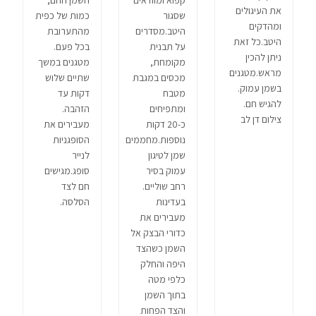
קפוא ומוודאים
השמן החם,
את העיגולים
שסגור
כמות של כפית
ומהדקים
היטב.מסדרים
מהתערובת
היטב.כל זאת
על תבנית
בכל פעם.
ניתן להכין
מקומחת,
מטגנים במשך
מראש.מטגנים
מכסים במגבת
שתיים שלוש
בשמן עמוק.
מטבח
דקות עד
להגיש חם.
ומתפיחים
הזהבה.
צילום דן לב
כ-20 דקות
מעבירים את
נוספות.מחממים
הסופגניות
שמן לטיגון
לנייר
עמוק בסיר
סופג.מגישים
רחב שוליים.
חם לצד
בעדינות
הסלסה.
מעבירים את
כדורי הבצק אל
השמן כשהצד
היפה והחלק
כלפי מטה
בתוך השמן
והצד הפחות