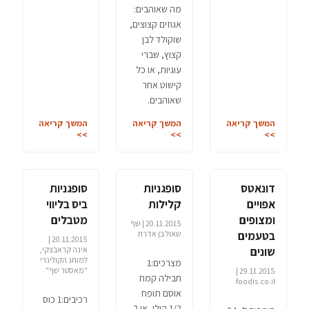
מה שאוהבים:
אגוזים קצוצים,
שוקולד לבן
קצוץ, שברי
עוגיות, או כל
קישוט אחר
שאוהבים.
המשך קריאה
המשך קריאה
המשך קריאה
>>
>>
>>
דונאטס
סופגניות
סופגניות
אפויים
קלילות
ביס בליווי
ומצופים
מטבלים
20.11.2015 | שף
בטעמים
שאול בן אדרת
20.11.2015 |
שונים
אינה קראבצקי,
למותג הקולינרי
מצרכים:1
"מאסטר שף"
29.11.2015 |
חבילה קמח
foodis.co.il
אוסם תופח
רכיבים:1 כוס
1/2 קילו, או 2