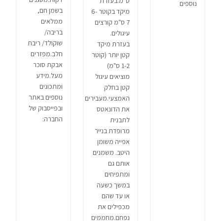
ס"מ.בעזרת
נוספים
בשמן חם,
מיקד בקוטר 6-
ממלאים
7 ס"מ קורצים
בריבה/
עיגולים.
שוקולד/ ריבת
בעזרת מיקד
חלב.מפזרים
קטן יותר (קוטר
אבקת סוכר
1-2 ס"מ)
מעל.מידע
מוציאים עיגול
ומתכונים
קטן בחלק
נוספים באתר
האמצעי.מעבירים
ובפייסבוק של
את הדונאטס
החברה:
לתבנית
מרופדת בנייר
אפייה משומן
היטב. משמנים
אותם גם
ומתפיחים
במשך כשעה
או עד שהם
מכפילים את
נפחם.מחממים