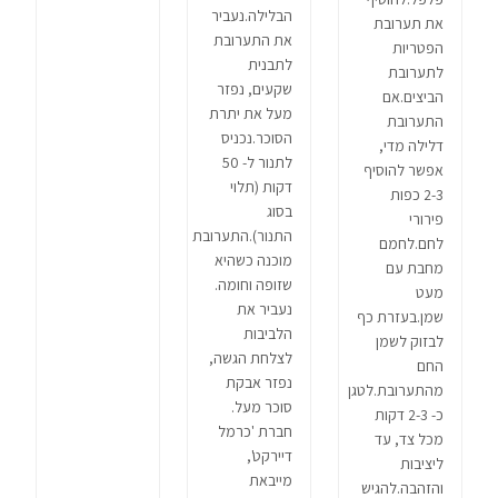
הבלילה.נעביר
את תערובת
את התערובת
הפטריות
לתבנית
לתערובת
שקעים, נפזר
הביצים.אם
מעל את יתרת
התערובת
הסוכר.נכניס
דלילה מדי,
לתנור ל- 50
אפשר להוסיף
דקות (תלוי
2-3 כפות
בסוג
פירורי
התנור).התערובת
לחם.לחמם
מוכנה כשהיא
מחבת עם
שזופה וחומה.
מעט
נעביר את
שמן.בעזרת כף
הלביבות
לבזוק לשמן
לצלחת הגשה,
החם
נפזר אבקת
מהתערובת.לטגן
סוכר מעל.
כ- 2-3 דקות
חברת 'כרמל
מכל צד, עד
דיירקט',
ליציבות
מייבאת
והזהבה.להגיש