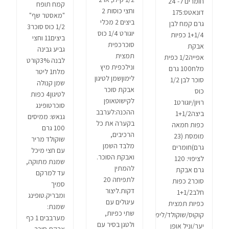
חומרים ל- 24
קמח תופח
וחצי כוסות 2
דונאטס:175
"מאסטר שף"
ביצים 2 מכלי
גרם קמח לבן
1/2 כוס סוכר3
יוגורט 1/4 כוס
1+1/4 כפיות
ביצים11 וחצי
סוכרכפית
אבקת
גביע גבינה
תמצית
אפייה1/2 כפית
לבנה 3%קורט
ונילכפית מיץ
מלח100 גרם
מלח1 ליטר
לימוןשמן לטיגון
סוכר לבן 1/2
שמן קנולה
אבקת סוכר
כוס
לטיגון4 כפות
לקישוטאופן
רויון/יוגורט1
סוכרטופינג
ההכנה:לערבב
ביצה1+1/2
גנאש: ממיסים
בקערה את כל
כפות חמאה
100 גרם
הרכיבים,
מומסת (23
שוקולד מריר
מלבד השמן
גרם)חומרים
עם חצי מיכל
ואבקת הסוכר.
לציפוי: 120
שמנת מתוקה,
להמתין
גרם אבקת
עד למרקם
לתפיחה 20
סוכר2 כפות
סמיך
דקות.ליצור
חלב1+1/2
ומבריק.טופינג
עיגולים עם
כפיות תמצית
שמנת:
שתי כפיות,
קוקוס/שוקולד/לימון/מייפל/פירות
מערבבים 1 כף
ולטגן בסיר עם
יער/וניל אופן