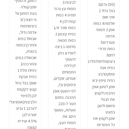
לטיגון, ולהוסיף
לביבות:3
(150 גרם)1
שמן קנולה
תפוחי עץ גרנד
בצל גדול 2
בעת הטיגון על
סמיט 4 כפות
שיני שום
פי הצורך)3
קמח לבן 4
שלמות4 כפות
ביציםתפוח
כפות סוכר 1/4
שמן 2 תפוחי
אדמה גדול,
כפית קינמון 2
אדמה
שבושל במים
כפות חמאה
מגורדים5
והתרכךבטטה
מלוחה 1 ביצה
כפות פרורי
בינונית,
לשדרוג ניתן
לחם3
שבושלה במים
להוסיף
ביציםמלחפלפלרבע
והתרככה2
לבלילת
כפית אגוז
כפיות מלח 1
התפוחים
מוסקטרבע
כפית אבקת
אגוזים, שקדים,
כפית טימין יבש
שום1 בצל גדול
צימוקים וכו',
שמן לטיגון אופן
קצוץ דקקמח
לפי הטעם אופן
ההכנה:לקצוץ
לבן (לציפוי
ההכנה: נחמם
את הבצל
הלביבות)אופציונלי:
תנור ל-220
והשום ולטגן
לערבב 1 גביע
מעלות, נשטוף
במעט
יוגורט לבן
היטב את
שמן.לקצוץ את
4.5% ועירית
תפוחי העץ,
כל הפטריות
קצוצה