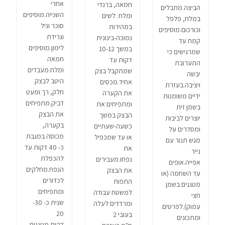
אחרי
חמאה, ברנדי
הביצה.מתבלים
השנייה.מוסיפים
ומלח. לשים
במלח, פלפל
סוכר וניל
במהירות
וכורכום.מוסיפים
וגרידת
נמוכה-בינונית
קמח עד
לימון.מוסיפים
במשך 10-12
שמרגישים כי
חמאה
דקות עד
התערובת
ומלח.מעבדים
שמתקבל בצק
יבשה
היטב לבצק
אחיד.מכסים
ויציבה.בעזרת
חלק, רך ומעט
את הקערה
ידיים משומנות
דביק.מתפיחים
ומתפיחים את
בשמן זית
את הבצק
הבצק במשך
יוצרים לביבות
בקערה,
כשעה-שעתיים
ומסדרים על
מכוסה במגבת
או עד שמכפיל
מגש תנור עם
כ- 40 דקות עד
את
נייר
להכפלת
נפחו.מעבירים
אפייה.אופים
הנפח.מחלקים
את הבצק
עד השחמה (או
לכדורים
התפוח
מטגנים בשמן
ומתפיחים
למשטח עבודה
חצי
שנית כ- 30-
ומרדדים לעלה
עמוק).לפרטים
20
בעובי 2
ומתכונים
דקות.מטגנים