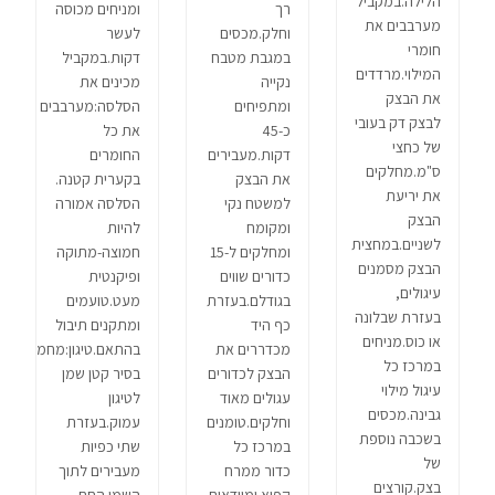
הלילה.במקביל
רך
ומניחים מכוסה
מערבבים את
וחלק.מכסים
לעשר
חומרי
במגבת מטבח
דקות.במקביל
המילוי.מרדדים
נקייה
מכינים את
את הבצק
ומתפיחים
הסלסה:מערבבים
לבצק דק בעובי
כ-45
את כל
של כחצי
דקות.מעבירים
החומרים
ס"מ.מחלקים
את הבצק
בקערית קטנה.
את יריעת
למשטח נקי
הסלסה אמורה
הבצק
ומקומח
להיות
לשניים.במחצית
ומחלקים ל-15
חמוצה-מתוקה
הבצק מסמנים
כדורים שווים
ופיקנטית
עיגולים,
בגודלם.בעזרת
מעט.טועמים
בעזרת שבלונה
כף היד
ומתקנים תיבול
או כוס.מניחים
מכדררים את
בהתאם.טיגון:מחממים
במרכז כל
הבצק לכדורים
בסיר קטן שמן
עיגול מילוי
עגולים מאוד
לטיגון
גבינה.מכסים
וחלקים.טומנים
עמוק.בעזרת
בשכבה נוספת
במרכז כל
שתי כפיות
של
כדור ממרח
מעבירים לתוך
בצק.קורצים