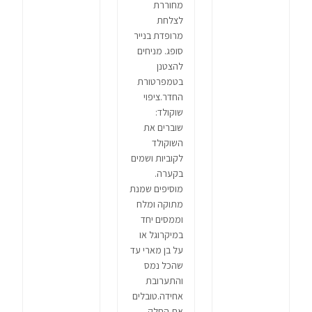
מחוררת
לצלחת
מרופדת בנייר
סופג. מניחים
להצטנן
בטמפרטורת
החדר.ציפוי
שוקולד:
שוברים את
השוקולד
לקוביות ושמים
בקערה.
מוסיפים שמנת
מתוקה ומלח
וממסים יחד
במיקרוגל או
על בן מארי עד
שהכל נמס
והתערובת
אחידה.טובלים
את החלק