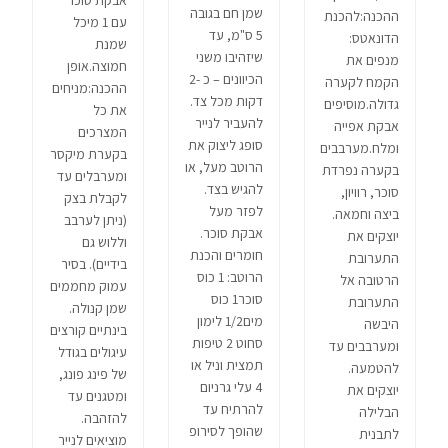
אבקת סוכר
שמן חם בגובה
ההכנה:להכנת
עם 1 מיכל
5 ס"מ, עד
הדונאטס:
שמנת
שיזהיבו משני
מנפים את
חמוצה.אופן
הכיוונים – כ -2
הקמח לקערה
ההכנה:מניחים
דקות מכל צד.
גדולה.מוסיפים
את כל
להעביר לנייר
אבקת אפייה
המצרכים
סופג ליצוק את
ומלח.מערבבים
בקערת מיקסר
הרוטב מעל, או
בקערה נפרדת
ומערבלים עד
להגיש בצד.
סוכר, רוויון,
לקבלת בצק
לפזר מעל
ביצה וחמאה.
(ניתן לערבב
אבקת סוכר.
יוצקים את
וללוש גם
חומרים והכנת
התערובת
בידיים). בסיר
הרוטב: 1 כוס
הרטובה אל
עמוק מחממים
סוכר1 כוס
התערובת
שמן קנולה.
מים1/2 לימון
היבשה
בינתיים קורצים
סחוט 2 טיפות
ומערבבים עד
עיגולים בגודל
תמצית וניל או
להטמעה.
של פינג פונג,
4 עלי גרניום
יוצקים את
ומטגנים עד
להרתיח עד
הבלילה
להזהבה.
שהופך לסירופ
לתבנית
מוציאים לנייר