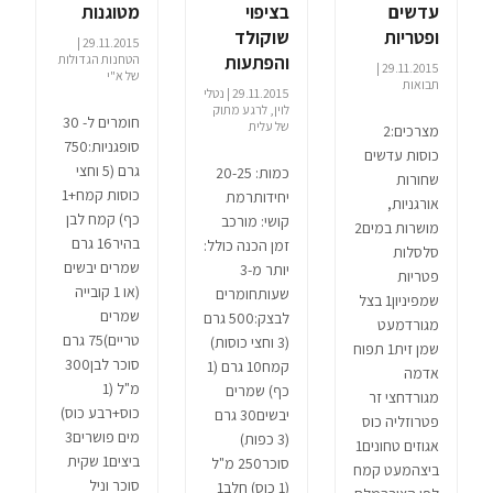
עדשים
בציפוי
מטוגנות
ופטריות
שוקולד
29.11.2015 |
והפתעות
הטחנות הגדולות
29.11.2015 |
של א"י
תבואות
29.11.2015 | נטלי
לוין, לרגע מתוק
חומרים ל- 30
של עלית
מצרכים:2
סופגניות:750
כוסות עדשים
גרם (5 וחצי
כמות: 20-25
שחורות
כוסות קמח+1
יחידותרמת
אורגניות,
כף) קמח לבן
קושי: מורכב
מושרות במים2
בהיר16 גרם
זמן הכנה כולל:
סלסלות
שמרים יבשים
יותר מ-3
פטריות
(או 1 קובייה
שעותחומרים
שמפיניון1 בצל
שמרים
לבצק:500 גרם
מגורדמעט
טריים)75 גרם
(3 וחצי כוסות)
שמן זית1 תפוח
סוכר לבן300
קמח10 גרם (1
אדמה
מ"ל (1
כף) שמרים
מגורדחצי זר
כוס+רבע כוס)
יבשים30 גרם
פטרוזליה כוס
מים פושרים3
(3 כפות)
אגוזים טחונים1
ביצים1 שקית
סוכר250 מ"ל
ביצהמעט קמח
סוכר וניל
(1 כוס) חלב1