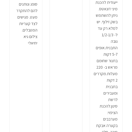
ייעודית להכנת
סופג ונותנים
מיני דונאטס.
להם להתקרר
ניתן להשתמש
מעט. מגישים
בשק זילוף. יש
לצד קעריות
למלא רק עד
המטבלים.
ל- 1/2-1/3
צילום גיא
גובה
יחיאלי
התבנית.אופים
5-7 דקות
בתנור שחומם
מראש ב- 220
מעלות.מקררים
2 דקות
בתבנית
ומעבירים
לרשת
סינון.להכנת
הציפוי:
מערבבים
בקערה אבקת