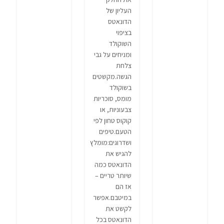
העליון של
הדונאטס
בציפוי
השוקולד
ומניחים על גבי
צלחת
הגשה.מקשטים
בשוקולד
מומס, סוכריות
צבעוניות, או
קוקוס טחון לפי
הטעם.טיפים
ושדרוגים:מומלץ
להגיש את
הדונאטס כמה
שיותר טריים –
אז הם
במיטבם.אפשר
לקשט את
הדונאטס בכל