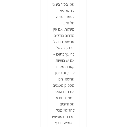
שמן בסיר בינוני
עד שמגיע
לטמפרטורה
של 170
מעלות. אם אין
מדחום בודקים
שהשמן חם על
ידי נעיצה של
כף עץ בתוכו –
אם יש בועיות
קטנות מסביב
לכף, זה סימן
שהשמן חם
מספיק.מטגנים
את הדונאטס
בשמן החם עד
שמזהיבים
לחלוטין מכל
הצדדים.מוציאים
באמצעות כף