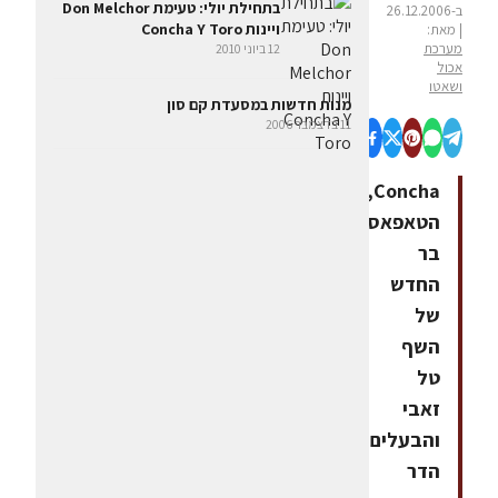
בתחילת יולי: טעימת Don Melchor
ב-26.12.2006
ויינות Concha Y Toro
| מאת:
מערכת
12 ביוני 2010
אכול
ושאטו
מנות חדשות במסעדת קם סון
11 בדצמבר 2006
Concha,
הטאפאס
בר
החדש
של
השף
טל
זאבי
והבעלים
הדר