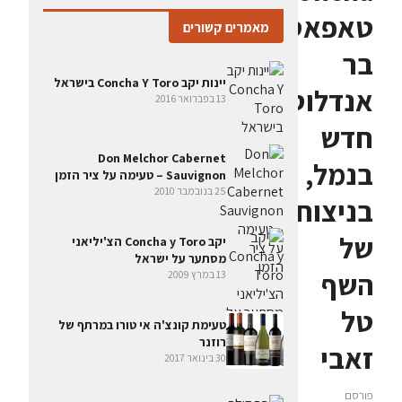
טאפאס
מאמרים קשורים
בר
יינות יקב Concha Y Toro בישראל
אנדלוסי
13 בפברואר 2016
חדש
Don Melchor Cabernet
בנמל,
Sauvignon – טעימה על ציר הזמן
25 בנובמבר 2010
בניצוחו
של
יקב Concha y Toro הצ'יליאני
מסתער על ישראל
השף
13 במרץ 2009
טל
טעימת קונצ'ה אי טורו במרתף של
רוזנר
זאבי
30 בינואר 2017
פורסם