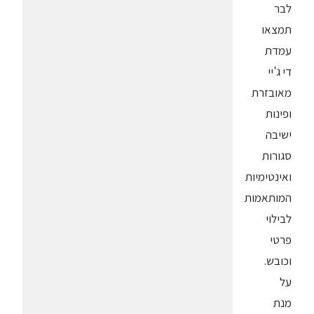
לבר
תמצאו
עמדת
די ג'יי
מאובזרת
ופינות
ישיבה
סגורות
ואינטימיות
המותאמות
לבילוי
פרטי
וכובש.
על
מנת