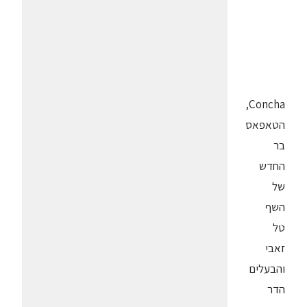
Concha,
הטאפאס
בר
החדש
של
השף
טל
זאבי
והבעלים
הדר