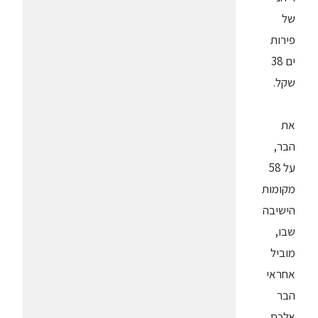
של
פירות
ים 38
שקל.
את
הבר,
על 58
מקומות
הישיבה
שבו,
מוביל
אחראי
הבר
אלכס