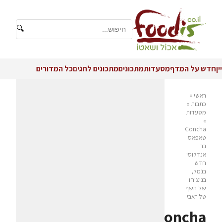
🔍
יין
חדש על המדף
מסעדות
מתכונים
מתכונים לחגים
כל המדורים
ראשי
»
כתבות
»
מסעדות
»
Concha
טאפאס
בר
אנדלוסי
חדש
בנמל,
בניצוחו
של השף
טל זאבי
Concha