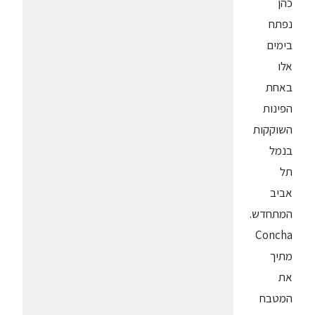
כהן
נפתח
בימים
אלו
באחת
הפינות
השוקקות
בנמל
תל
אביב
המתחדש.
Concha
מתיך
את
המטבח