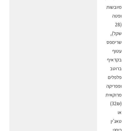
מיובשות
ופטה
(28
שקל),
שרימפס
עטוף
בקדאיף
ברוטב
פלפלים
ופפריקה
מרוקאית
(32₪)
או
טאג'ין
ריחני