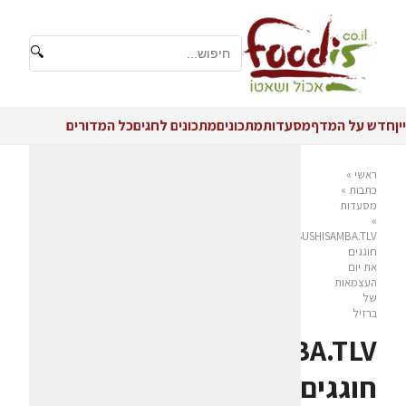
🔍
יין
חדש על המדף
מסעדות
מתכונים
מתכונים לחגים
כל המדורים
ראשי
»
כתבות
»
מסעדות
»
SUSHISAMBA.TLV
חוגגים
את יום
העצמאות
של
ברזיל
SUSHISAMBA.TLV
חוגגים