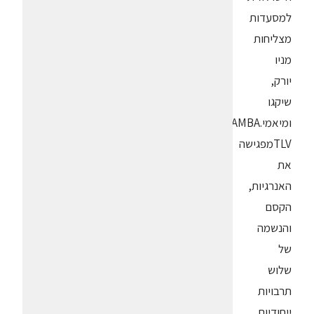
למסעדות
מצליחות
מניו
יורק,
שיקגו
ומיאמי.SUSHISAMBA
TLVמפגישה
את
האנרגיות,
הקסם
והנשמה
של
שלוש
תרבויות
ייחודיות