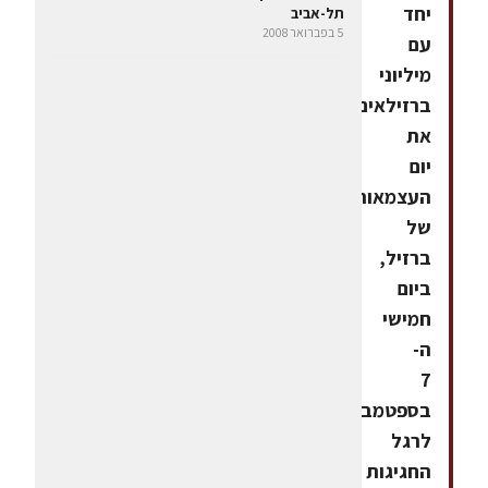
יחד
תל-אביב
5 בפברואר 2008
עם
מיליוני
ברזילאים
את
יום
העצמאות
של
ברזיל,
ביום
חמישי
ה-
7
בספטמבר.
לרגל
החגיגות