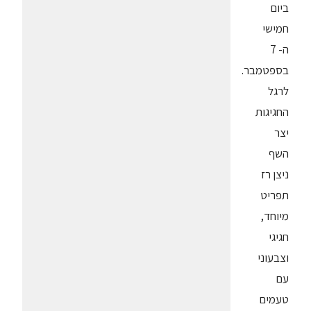
ביום
חמישי
ה- 7
בספטמבר.
לרגל
החגיגות
יצר
השף
ניצן רז
תפריט
מיוחד,
חגיגי
וצבעוני
עם
טעמים