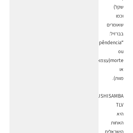
שקל)
וכמו
שאומרים
בברזיל:
“Indepêndencia
ou
morte(עצמאות
או
מוות).
SUSHISAMBA
TLV
היא
האחות
הישראלית