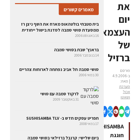
את
מאמרים קשורים
יום
בית מטבחי בולטהאופ מארח את השף ניצן רז
העצמאות
ממסעדת סושי סמבה לסדנת בישול ייחודית
16 באוגוסט 2006
של
בראנץ' שבת בסושי סמבה
ברזיל
14 בנובמבר 2006
סושי סמבה תל אביב נפתחה לארוחות צהריים
פורסם
30 במאי 2006
ב-4.9.2006
| מאת:
מערכת
אכול
לרקוד סמבה עם סושי
ושאטו
31 באוקטובר 2009
תפריט עסקים חדש ב- SUSHISAMBA TLV
17 במאי 2008
SUSHISAMBA
חוגגת
ביום שלישי: קרנבל ברזילאי בסושי סמבה