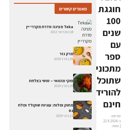
חוגגת
מאמרים קשורים
100
Teka מציגה סדרת מקררי יין
שנים
18 בפברואר 2012
עם
ספר
מרק גזר
29 במרץ 2020
מתכונים
שתוכלו
פוקי מהוואי – סושי בצלחת
29 במרץ 2020
להוריד
חינם
מתוק ומלוח: עוגיות שוקולד ומלח
גס
23 ביוני 2019
פורסם
ב-22.9.2024
| מאת: