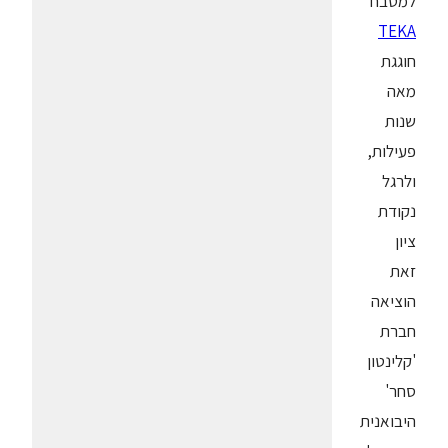
למטבח
TEKA
חוגגת
מאה
שנות
פעילות,
ולרגל
נקודת
ציון
זאת
הוציאה
חברת
'קלינטון
סחר'
היבואנית