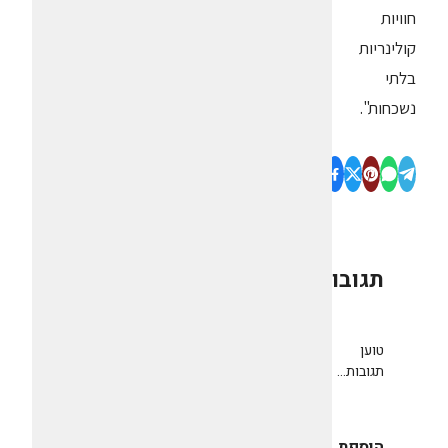
חוויות
קולינריות
בלתי
נשכחות".
תגובות
0
טוען
תגובות...
הוספת