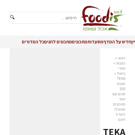
🔍
יין
חדש על המדף
מסעדות
מתכונים
מתכונים לחגים
כל המדורים
ראשי
»
כתבות
»
ספרי
בישול
»
TEKA
חוגגת
100
שנים עם
ספר
מתכונים
שתוכלו
להוריד
חינם
TEKA