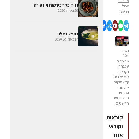
מערכת
נזיד בקר בירקות ויין פורט
אכול
29 במרץ 2020
ושאטו
גספצ'ו מלון
14 באוגוסט 2020
בספר
104
מתכונים
שנבחרו
בקפידה
שמשלבים
קלאסיקות
מוכרות
וטעמים
בינלאומיים
חדשניים
קוראות
וקוראי
אתר