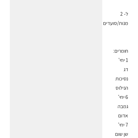
ל- 2
מנות/סועדים
חומרים:
1 יחי'
דג
נסיכות
הנילוס
6 יחי'
גמבה
אדום
7 יחי'
שן שום