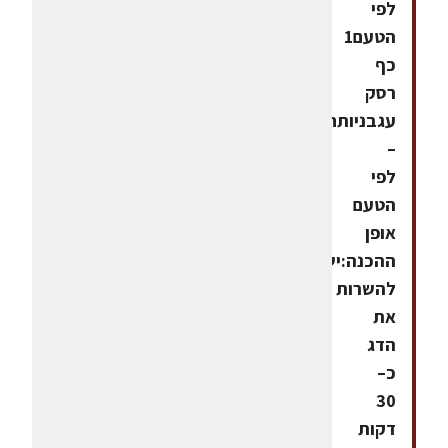
לפי
הטעם1
כף
רסק
עגבניותחומץ
–
לפי
הטעם
אופן
ההכנה:יש
להשרות
את
הדג
כ–
30
דקות