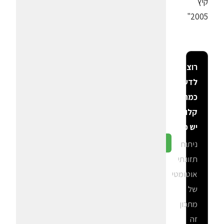
קיץ
2005"
רוצה
לדעת
כמה
קלוריות
יש פה?
ניתוח
גלה ב-CalGal
תזונתי
אוטומטי
של
מתכון
זה