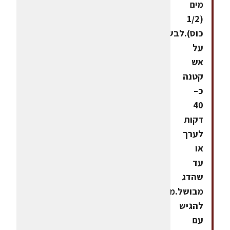
מים
(1/2
כוס).לבשל
על
אש
קטנה
כ–
40
דקות
לערך
או
עד
שהדג
מבושל.מומלץ
להגיש
עם