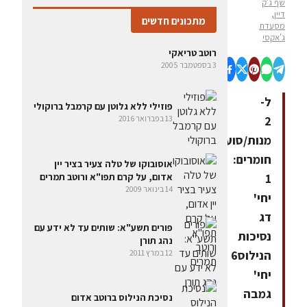
שף ג'ק
דיין,
מתכונים חדשים
מסעדת
ג'אקסי
רוטב טריאקי
3 בספטמבר 2005
ל-
פוזילי ללא גלוטן עם קרמבל ברוקולי
2
13 בפברואר 2016
מנות/סועדים
חומרים:
אוסובוקו של טלה צעיר בציר יין
אדום, על קרם תפו"א ורוטב תמרים
1
14 בינואר 2009
יחי'
דג
פורים תשע"א: שותים עד לא ידע עם
נסיכות
נהג תורן
12 במרץ 2011
הנילוס6
יחי'
גמבה
נסיכת הנילוס ברוטב אדום