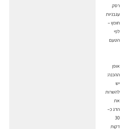
רסק
עגבניות
חומץ –
לפי
הטעם
אופן
ההכנה:
יש
להשרות
את
הדג כ–
30
דקות