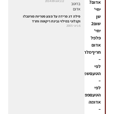
12 באוגוסט 2014
אדום7
יחי'
שן
פילה דג פרידה על מצע פטריות פורטבלו
וקנלוני במילוי גבינת ריקוטה ותרד
שום2
6 ביוני 2005
יחי'
פלפל
אדום
חריףמלח
–
לפי
הטעםשמן
–
לפי
הטעםפפריקה
אדומה
–