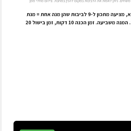
משחים. ניתן לאפות את הלביבות במקום להכין במחבת. צילום מחלי ממן
חלי ממן – רשת תמיכה לאורח חיים בריא, מציעה מתכון ל-9 לביבות שהן מנה אחת = מנת
פחמימה + מנת חלבון גבינה + מנת פרי. המנה משביעה. זמן הכנה 10 דקות, זמן בישול 20