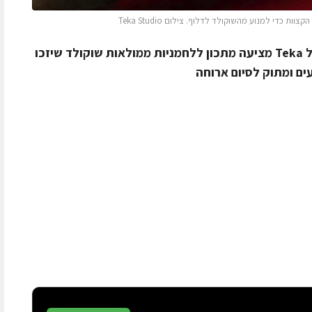
כדי למנוע מהשוקולד לדלוף. צילום Teka Studio
מחלקת התזונה של מותג מוצרי החשמל Teka מציעה מתכון ללחמניות ממולאות שוקולד שיזכו
ם ומתוק לסיום ארוחה