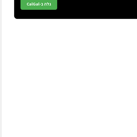
גלה ב-CalGal