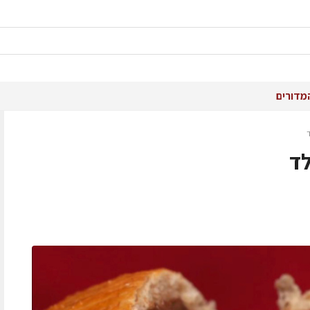
מדורים
לד