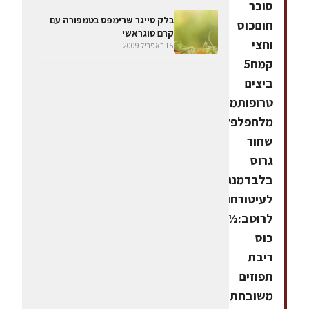
סוכר
בלק טייגר שרימפס בטמפורה עם
חוםכוס
קרם טוגראשי
וחצי
15 באפריל 2009
קמח5
ביצים
טרופותמעט
מלחפלפל
שחור
גרוס
בלבדמנגו
לעיטורחומרים
לרוטב:½
כוס
ריבת
תפוזים
משובחתכף