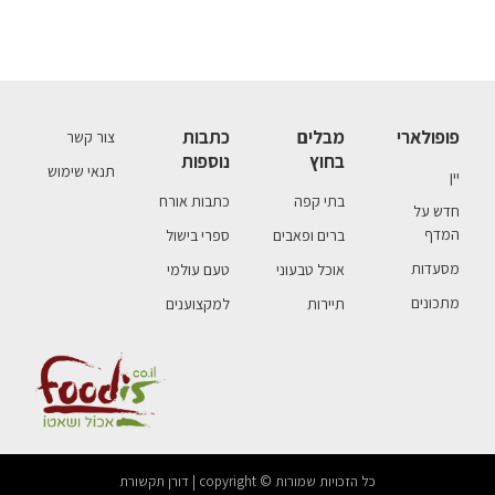
פופולארי
מבלים
כתבות
צור קשר
בחוץ
נוספות
תנאי שימוש
יין
בתי קפה
כתבות אורח
חדש על
המדף
ברים ופאבים
ספרי בישול
מסעדות
אוכל טבעוני
טעם עולמי
מתכונים
תיירות
למקצוענים
כל הזכויות שמורות © copyright | דורן תקשורת