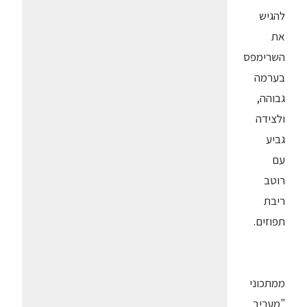
להגיש
את
השרימפס
בערמה
גבוהה,
ולצידה
גביע
עם
רוטב
ריבת
תפוזים.
ממתכוני
"מעריב