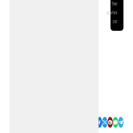
של
מתכון
זה