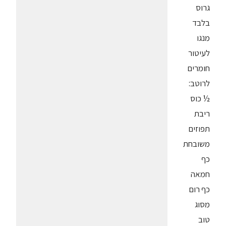
גרוס
בלבד
מנגו
לעיטור
חומרים
לרוטב:
½ כוס
ריבת
תפוזים
משובחת
כף
חמאה
כף רום
מסוג
טוב