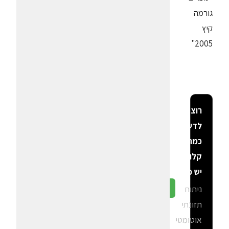
גורמה
קיץ
2005"
רוצה
לדעת
כמה
קלוריות
יש פה?
ניתוח
גלה ב-CalGal
תזונתי
אוטומטי