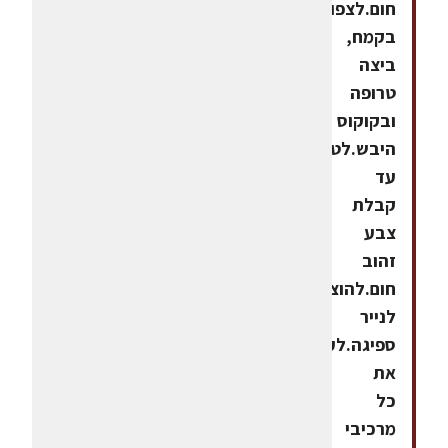
חום.לצפות
בקמח,
ביצה
טרופה
ובקוקוס
היבש.לטגן
עד
קבלת
צבע
זהוב
חום.להוציא
לנייר
ספיגה.לערבב
את
כל
מרכיבי