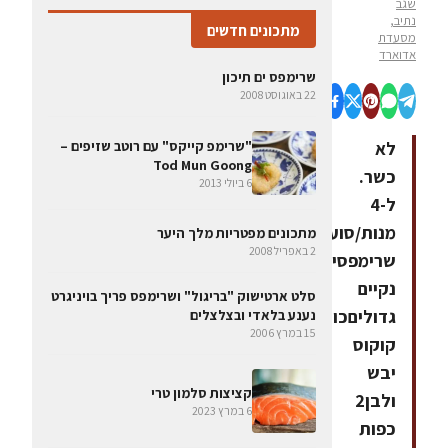
שגב
נתיב,
מתכונים חדשים
מסעדת
אדוארד
שרימפס ים תיכון
22 באוגוסט 2008
"שרימפ קייקס" עם רוטב שזיפים –
לא
Tod Mun Goong
כשר.
6 ביולי 2013
ל-4
מנות/סועדיםחומרים:30
מתכונים מפטריות מלך היער
2 באפריל 2008
שרימפסים
נקיים
סלט ארטישוק "בריגול" ושרימפס פריך בויניגרט
גדוליםכוס
נענע בלאדי ובצלצלים
15 במרץ 2006
קוקוס
יבש
קציצות סלמון טרי
ולבן2
6 במרץ 2023
כפות