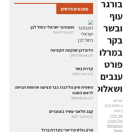
בורגר
מתכונים חדשים
עוף
ובשר
המבורגר ישראלי כחול לבן
27 באפריל 2014
בקר
במרלו
הדובדבן שבקצה הקציצה
30 באוגוסט 2007
פורט
קדרת בשר
ענבים
23 בינואר 2006
ושאלוט
השפית סיון גולדברג כבר מציעה ארוחות הביתה
לראש השנה
17 באוגוסט 2008
פורסם
ב-10.9.2006
| מאת:
קבב חלאבי עשיר בצנוברים
שף אלרן
5 בדצמבר 2007
גולדשטיין,
Benjamin
מרק גולש מדיארי בקדרת ברזל
Siegel