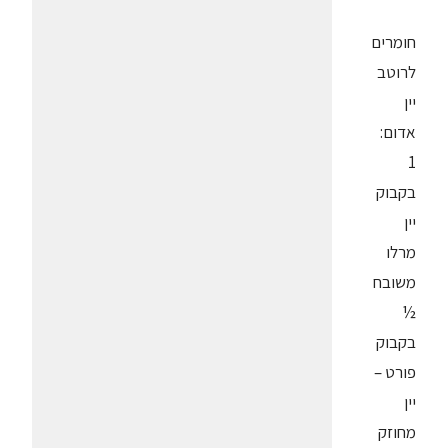
חומרים
לרוטב
יין
אדום:
1
בקבוק
יין
מרלו
משובח
½
בקבוק
פורט –
יין
מחוזק