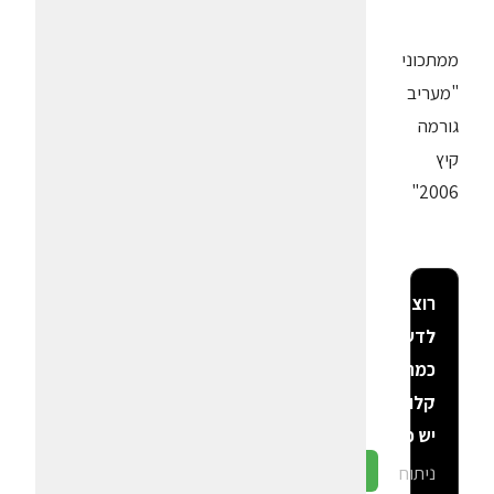
ממתכוני
"מעריב
גורמה
קיץ
2006"
רוצה
לדעת
כמה
קלוריות
יש פה?
ניתוח
גלה ב-CalGal