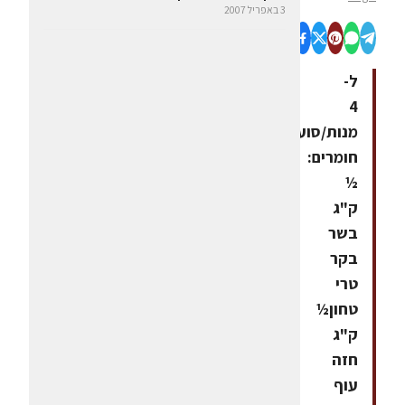
3 באפריל 2007
ל-
4
מנות/סועדים
חומרים:
½
ק"ג
בשר
בקר
טרי
טחון½
ק"ג
חזה
עוף