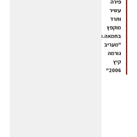
פירה
עשיר
ותרד
מוקפץ
בחמאה.ממתכוני
"מעריב
גורמה
קיץ
2006"