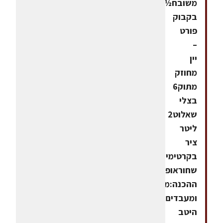
משובח½
בקבוק
פורט
–
יין
מחוזק
מתוק6
בצלי
שאלוט2
ליטר
ציר
בקרטימיןפלפל
שחוראופן
ההכנה:מערבבים
ומעבדים
היטב