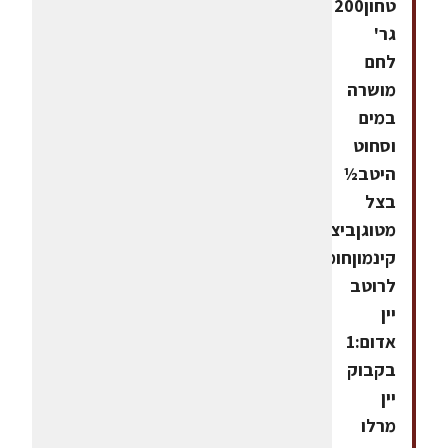
טחון200
גר'
לחם
מושרה
במים
וסחוט
היטב½
בצל
מטוגןביצהמלחפלפלקורט
קינמוןחומרים
לרוטב
יין
אדום:1
בקבוק
יין
מרלו