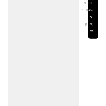
תזונתי
אוטומטי
של
מתכון
זה