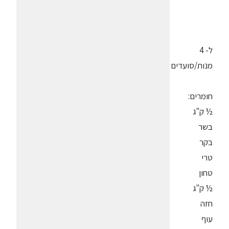
ל- 4
מנות/סועדים
חומרים:
½ ק"ג
בשר
בקר
טרי
טחון
½ ק"ג
חזה
עוף