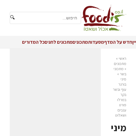
🔍
יין
חדש על המדף
מסעדות
מתכונים
מתכונים לחגים
כל המדורים
ראשי
»
מתכונים
»
מתכוני
בשר
»
מיני
בורגר
עוף ובשר
בקר
במרלו
פורט
ענבים
ושאלוט
מיני