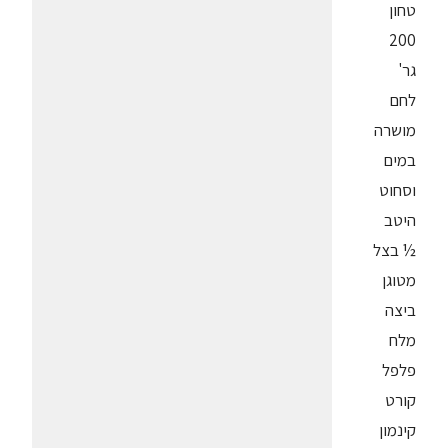
טחון
200
גר'
לחם
מושרה
במים
וסחוט
היטב
½ בצל
מטוגן
ביצה
מלח
פלפל
קורט
קינמון