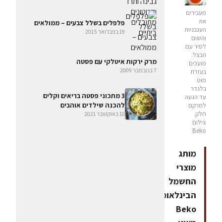
מעבירים
את
פלפלים בשלל צבעים – ממולאים
העגבניות
19 בפברואר 2015
והשום
לסיר עם
הבצל.
מרק ירקות איטלקי עם פסטה
מועכים
7 בנובמבר 2009
בעזרת
מוט
בלנדר
3 מתכוני פסטה בריאים וקלים
עד הגעה
להכנה שילדים אוהבים
למרקם
חלק.
10 באוקטובר 2021
צילום
Beko
מותג
מוצרי
החשמל
הבינלאומי
Beko