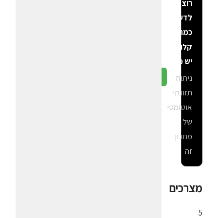
רוצה
לדעת
כמה
קלוריות
יש פה?
ניתוח
גלה ב-CalGal
תזונתי
אוטומטי
של
מתכון
זה
מצרכים
5