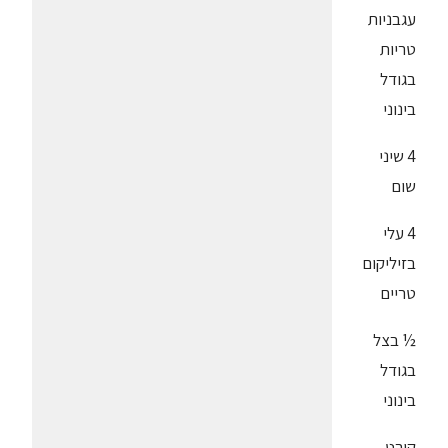
עגבניות
טריות
בגודל
בינוני
4 שיני
שום
4 עלי
בזיליקום
טריים
½ בצל
בגודל
בינוני
קורט