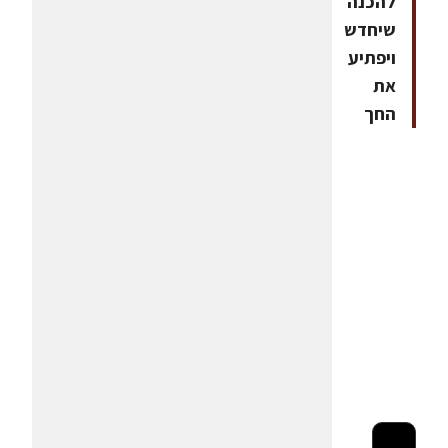
להכנה
שיחדש
ויפתיע
את
החך