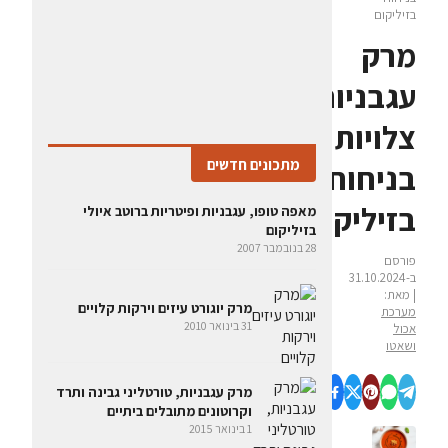
בזיליקום
מרק
עגבניות
צלויות
מתכונים חדשים
בניחוח
בזיליקום
מאפה טופו, עגבניות ופיטריות ברוטב איולי
בזיליקום
28 בנובמבר 2007
פורסם
ב-31.10.2024
| מאת:
מרק יוגורט עיזים וירקות קלויים
מערכת
31 בינואר 2010
אכול
ושאטו
מרק עגבניות, טורטליני גבינה ותרד
וקרוטונים מתובלים ביתיים
1 בינואר 2015