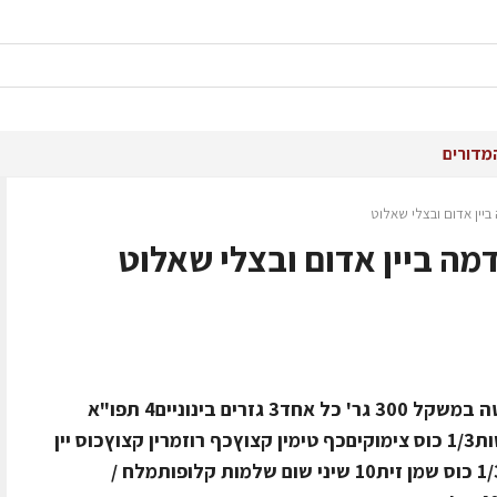
מדורים
ביין אדום ובצלי שאלוט
מה ביין אדום ובצלי שאלוט
ל- 2 מנות/סועדים:חומרים: 2 נתחי סינטה במשקל 300 גר' כל אחד3 גזרים בינוניים4 תפו"א
בינוניים3 בטטות קטנות4 תאנים מיובשות1/3 כוס צימוקיםכף טימין קצוץכף רוזמרין קצוץכוס יין
אדוםכף שטוחה של פפריקה מרוקאית1/3 כוס שמן זית10 שיני שום שלמות קלופותמלח /