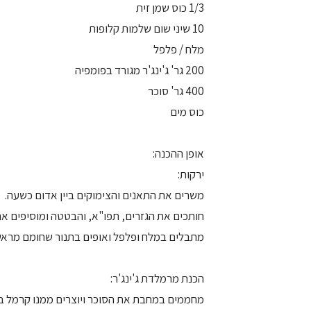
1/3 כוס שמן זית
10 שיני שום שלמות קלופות
מלח / פלפל
200 גר' ג'ינג'ר מגורד בפומפיה
400 גר' סוכר
כוס מים
אופן ההכנה:
ירקות:
משרים את התאנים והצימוקים ביין אדום כשעה.
חותכים את הגזרים, תפו"א, והבטטה ומוסיפים את 
מתבלים במלח ופלפל ואופים בתנור שחומם מראש ל-180 מעלות, 45 דקות או עד 
הכנת מרמלדת ג'ינג'ר:
מחממים במחבת את הסוכר ויוצרים ממנו קרמל בה