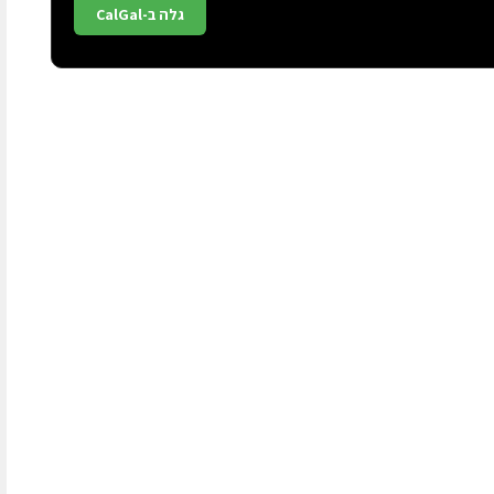
גלה ב-CalGal