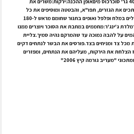
פלפל200 גר' ג'ינג'ר מגורד בפומפיה400 גר' סוכרכוס מיםאופן ההכנה:ירקות:משרים את
תכים את הגזרים, תפו"א, והבטטה ומוסיפים את כל
המרכיבים למעט הג'ינג'ר והסוכר.מתבלים במלח ופלפל ואופים בתנור שחומם מראש ל-180
כנת מרמלדת ג'ינג'ר:מחממים במחבת את הסוכר ויוצרים ממנו
המים על להבה נמוכה עד שהמרקם נהיה סמיך.צליית
לים את הבשר בגריל כ-4 דקות מכל צד ומניחים בצד.פורסים את הבשר לנתחים דקים
 הצלחת את הירקות, מעליהם את הנתחים, ומפזרים
ני "מעריב גורמה קיץ 2006"