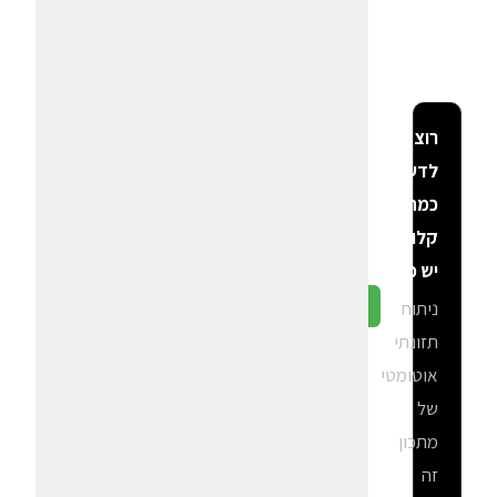
רוצה
לדעת
כמה
קלוריות
יש פה?
ניתוח
גלה ב-CalGal
תזונתי
אוטומטי
של
מתכון
זה