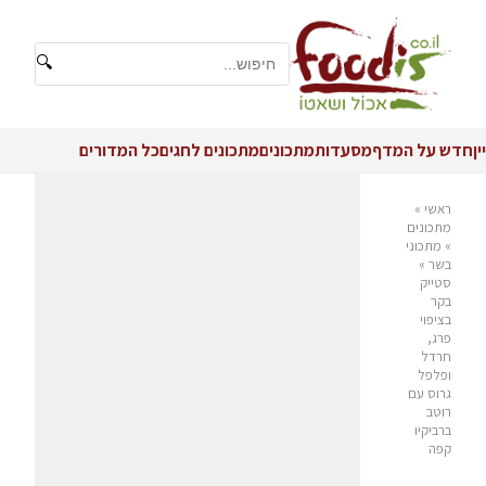
🔍
יין
חדש על המדף
מסעדות
מתכונים
מתכונים לחגים
כל המדורים
ראשי
»
מתכונים
»
מתכוני
בשר
»
סטייק
בקר
בציפוי
פרג,
חרדל
ופלפל
גרוס עם
רוטב
ברביקיו
קפה