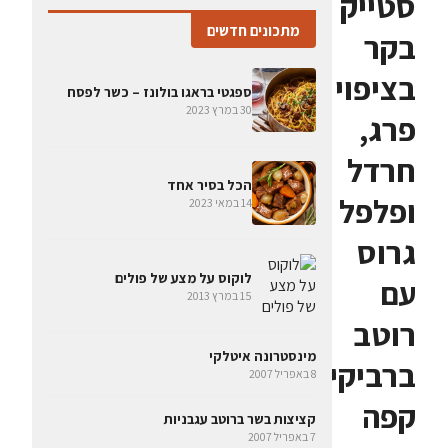
סטייק
מתכונים חדשים
בקר
בציפוי
ספגטי בראגו בולונז – כשר לפסח
30 במרץ 2023
פרג,
חרדל
הכל בסיר אחד
ופלפל
14 במאי 2023
גרוס
לוקוס על מצע של פולים
עם
15 במרץ 2013
רוטב
מינסטרונה איטלקי
ברביקיו
8 באפריל 2007
קפה
קציצות בשר ברוטב עגבניות
7 באפריל 2007