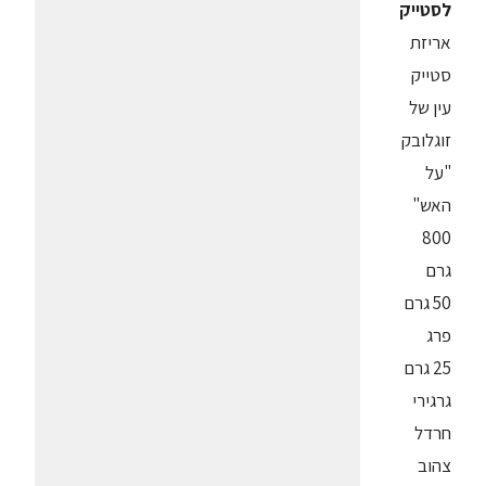
לסטייק
אריזת
סטייק
עין של
זוגלובק
"על
האש"
800
גרם
50 גרם
פרג
25 גרם
גרגירי
חרדל
צהוב