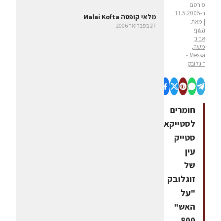
פורסם
ב-11.5.2005
מלאי קופטה Malai Kofta
| מאת:
27 בפברואר 2006
השף
אביב
משה,
Messa -
זוגלובק
חומרים
לסטייקאריזת
סטייק
עין
של
זוגלובק
"על
האש"
800