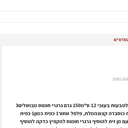
מדורים
מרכיבים150 גרם קלמרי טרי ונקי פרוס לטבעות בעובי 12 ס"מ150 גרם גרגרי חומוס מבושלים3
שיני שוםמיץ מחצי לימון שמן זית2 כפות כוסברה קצוצהמלח, פלפל שחור1 כפית כמון1 כפית
ם מן זית להוסיף גרגרי חומוס להקפיץ כדקה להוסיף