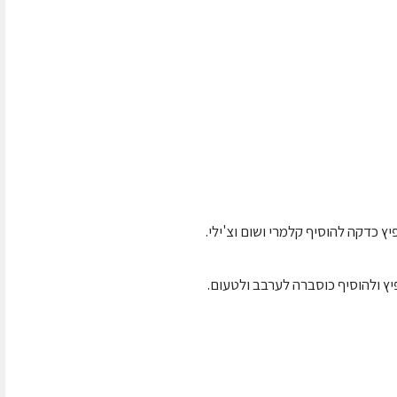
ץ כדקה להוסיף קלמרי ושום וצ'ילי.
יץ ולהוסיף כוסברה לערבב ולטעום.