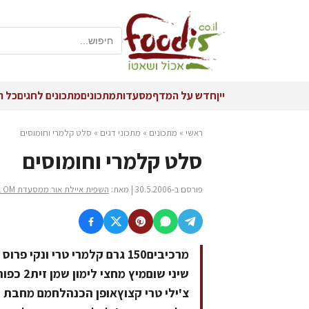
יין
חדש על המדף
מסעדות
מתכונים
מתכונים לחגים
כל ה
ראשי
»
מתכונים
»
מתכוני דגים
»
סלט קלמרי וחומוסים
סלט קלמרי וחומוסים
פורסם ב-30.5.2006 | מאת:
השפית איילת אור ממסעדת OM בהוד השרון
צ'ילי טרי קצוץאופן הכנהלחמם מחבת ע