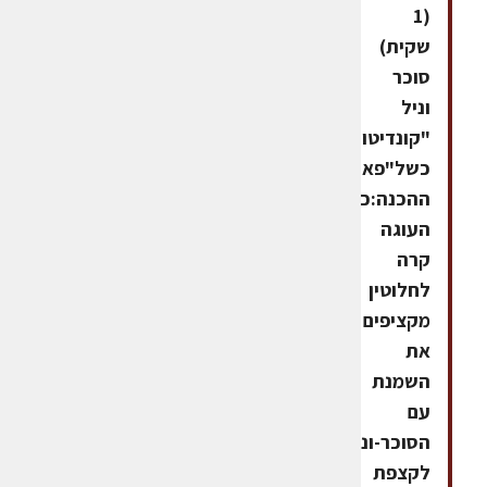
(1
שקית)
סוכר
וניל
"קונדיטור-גלעם"
כשל"פאופן
ההכנה:כאשר
העוגה
קרה
לחלוטין
מקציפים
את
השמנת
עם
הסוכר-וניל
לקצפת