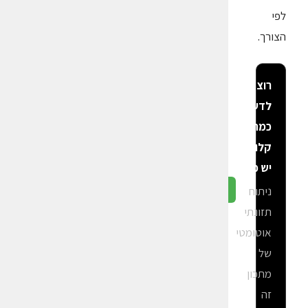
לפי
הצורך.
רוצה
לדעת
כמה
קלוריות
יש פה?
ניתוח
גלה ב-CalGal
תזונתי
אוטומטי
של
מתכון
זה