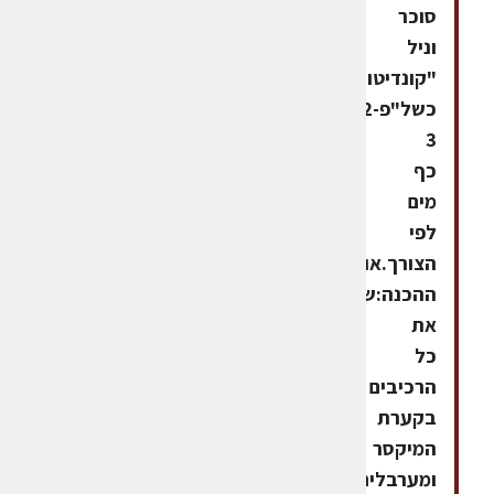
סוכר
וניל
"קונדיטור-גלעם"
כשל"פ2-
3
כף
מים
לפי
הצורך.אופן
ההכנה:שמים
את
כל
הרכיבים
בקערת
המיקסר
ומערבלים