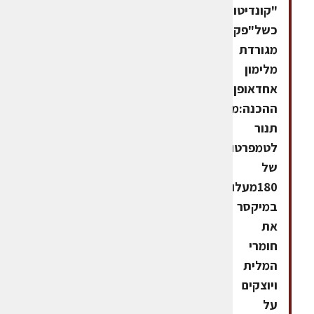
"קונדיטור-גלעם"
כשל"פקליפה
מגורדת
מלימון
אחדאופן
ההכנה:מחממים
תנור
לטמפרטורה
של
180מעלות.מערבלים
במיקסר
את
חומרי
המלית
ויוצקים
על