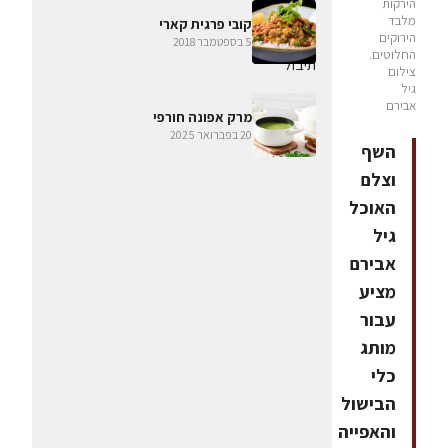
הירקות
מלבד
קובי פרגית קארי
הירוקים
5 בספטמבר 2018
החלוטים.
צילום
גיל
אבירם
מרק אפונה חורפי
20 בפברואר 2025
השף
וצלם
האוכל
גיל
אבירם
מציע
עבור
מותג
כלי
הבישול
והאפייה