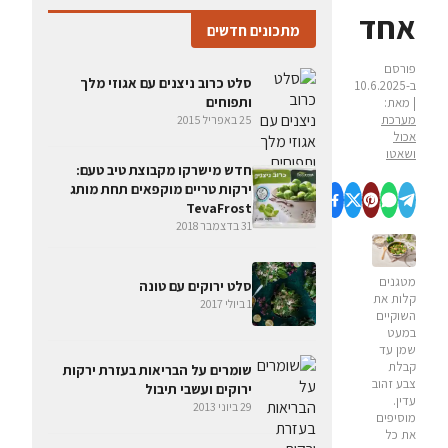
אחד
מתכונים חדשים
פורסם
סלט כרוב ניצנים עם אגוזי מלך
ב-10.6.2025
ותפוחים
| מאת:
מערכת
25 באפריל 2015
אכול
ושאטו
חדש מישרקו מקבוצת טיב טעם:
ירקות טריים מוקפאים תחת מותג
TevaFrost
31 בדצמבר 2018
מטגנים
סלט ירוקים עם טונה
קלות את
1 ביולי 2017
השוקיים
במעט
שמן עד
קבלת
שומרים על הבריאות בעזרת ירקות
צבע זהוב
ירוקים ועשבי תיבול
עדין.
29 ביוני 2013
מוסיפים
את כל