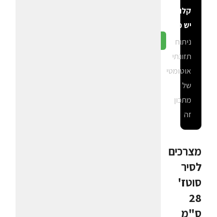
קלוריות
יש פה?
ניתוח
גלה ב-CalGal
תזונתי
אוטומטי
של
מתכון
זה
מצרכים
לסיר
סוטז'
28
ס"מ