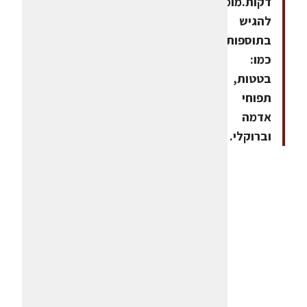
דקות.מומלץ
להגיש
בתוספות
כמו:
בטטות,
תפוחי
אדמה
וברוקלי.