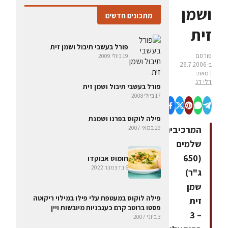
ושמן
מתכונים חדשים
זית
פורל בעשבי תיבול ושמן זית
פורסם
19 ביולי 2009
ב-26.7.2006
| מאת:
דלי דג
פורל בעשבי תיבול ושמן זית
17 ביולי 2008
פילה לוקוס בפרנו ושמנת
29 במאי 2007
המרכיביםפורלים
שלמים
(650
חומוס אבוקדו
6 בדצמבר 2022
ג"ר)
שמן
פילה לוקוס במעטפת עלי פילו במילוי ריקוטה
זית
פסטו ברוטב קרם כעגבניות מיובשות ויין
– 3
3 ביוני 2007