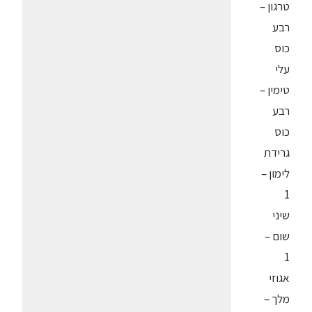
טרגון –
רבע
כוס
עלי
טימין –
רבע
כוס
גרידת
לימון –
1
שיני
שום –
1
אגוזי
מלך –