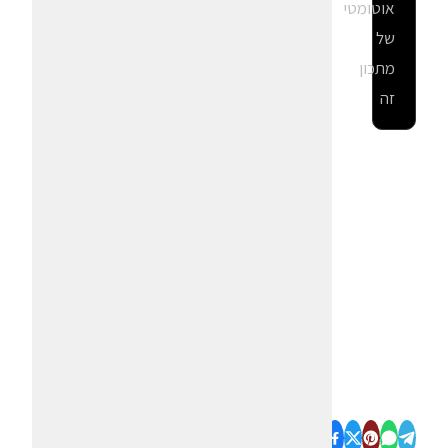
אוטומטי
של
מתכון
זה