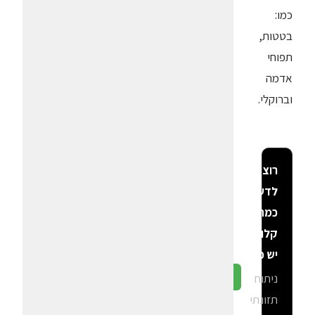
כמו:
בטטות,
תפוחי
אדמה
וברוקלי.
רוצה
לדעת
כמה
קלוריות
יש פה?
ניתוח
גלה ב-CalGal
תזונתי