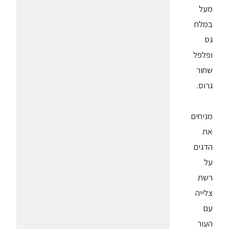
מעל
במלח
גס
ופלפל
שחור
גרוס.
מניחים
את
הדגים
על
רשת
צלייה
עם
העור