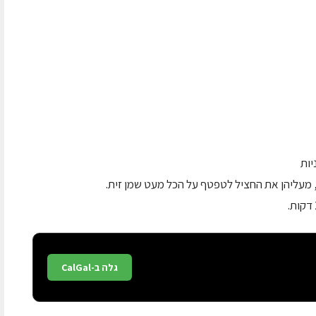
יות
, מעליהן את החציל לטפטף על הכל מעט שמן זית.
גלה ב-CalGal