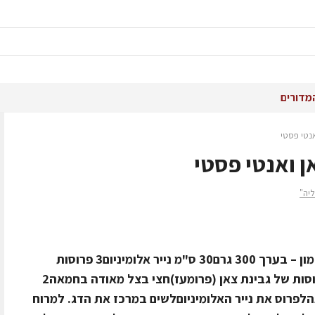
מדורים
אנטי פסטי
ן ואנטי פסטי
יה"
מרכיבים למנה אישיתמנה של פילה סלמון – בערך 300 גרם30 ס"מ נייר אלומיניום3 פרוסות
חציל קלוי או מטוגןחצי פלפל קלוי3 פרוסות של גבינת צאן (פרומעז)חצי בצל מאודה בחמאה2
לפרוס את נייר האלומיניוםלשים במרכז את הדג. למרוח