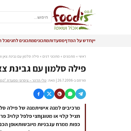
יין
חדש על המדף
מסעדות
מתכונים
מתכונים לחגים
כל ה
ראשי
»
מתכונים
»
מתכוני דגים
»
פילה סלמון עם גבינת צאן ו
פילה סלמון עם גבינת צא
פורסם ב-26.7.2006 | מאת:
טלי תדהר – ציפרוני מסעדת "קמל
כפות ממרח עגבניות מיובשותאופן הכנה