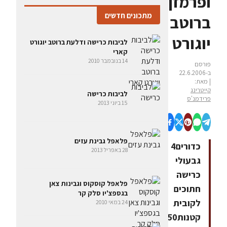
ופרמזן
מתכונים חדשים
ברוטב
יוגורט
לביבות כרישה ודלעת ברוטב יוגורט
קארי
14 בנובמבר 2010
פורסם
ב-22.6.2006
| מאת:
קייטרינג
לביבות כרישה
פרידמנ'ס
15 ביוני 2013
פלאפל גבינת עזים
כדורים4
28 באפריל 2013
גבעולי
כרישה
פלאפל קוסקוס וגבינות צאן
חתוכים
בגספצ'יו סלק קר
לקובית
24 במאי 2010
קטנות250