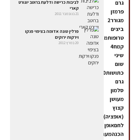
גרם
לביבות כרישה ודלעת ברוטב יוגורט
קארי
פרמזן
21 בנובמבר 2011
מגורר2
ביצים
פרלין טונה אדומה בציפוי פנקו
טרופותמעט
וירקות ירוקים
20 במרץ 2012
קמח4
שיני
שום
כתושות200
גרם
סלמון
מעושן
קצוץ
(אופציה)מלחפלפלפרורי
לחםאופן
הכנהמערבבים