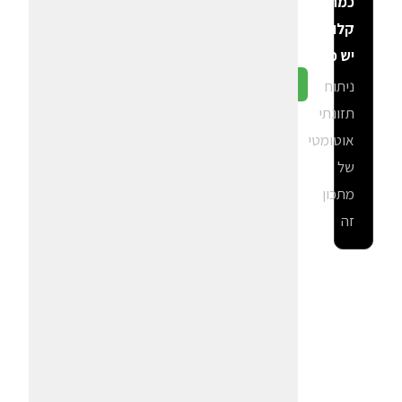
כמה
קלוריות
יש פה?
ניתוח
גלה ב-CalGal
תזונתי
אוטומטי
של
מתכון
זה