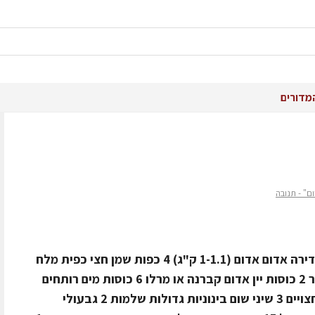
מדורים
" - תנובה
רכיבים ל 6 סועדים 1 מגש צלי כתף לקדירה אדום אדום (1-1.1 ק"ג) 4 כפות שמן חצי כפית מלח
חצי כפית פלפל שחור גרוס 1 כפית סוכר 2 כוסות יין אדום קברנה או מרלו 6 כוסות מים רותחים
12 בצלים קטנים קלופים או 6 בינוניים חצויים 3 שיני שום בינוניות גדולות שלמות 2 גבעולי