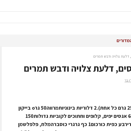
מדורים
 דלעת צלויה ודבש תמרים
ים, דלעת צלויה ודבש תמרים
 בר
מתכון ל- 4 מנות4 צלעות לבנות (כ- 250 גרם כל אחת).2 דלוריות בינוניותמרווה50 גרo בייקון
מעושן חתוך לגפרורים1/2 כוס סילאן6-7 אגסים יפים, קלופים וחתוכים לקוביות גדולות150
סמ"ק חומץ150 גר' סוכררבע כפית קארירבע כפית כורכום1 כף גרגרי כוסברהמלח, פלפלשמן