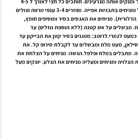
זיתאופן הכנהחוצים את הדלורית לאורך ומנקים אותה מגרעינים. חותכים כל חצי לאורך ל 4-5
פלחים. מתבלים בשמן זית, מלח ופלפל ומניחים בתבניות אפייה. מפזרים 3-4 ענפי מרווה וצולים
דלורית). מניחים את האגסים בסיר ומוסיפים חומץ,
ח. מבשלים על אש קטנה (ללא הוספת נוזלים) עד
כמעט לגמרי.לרוטב: מטגנים בסיר קטן את הבייקון עד
הסילאן, מעט מלח ומבשלים עד לקבלת סירופ קל. את
ה. מתבלים במלח ופלפל.הגשה: מניחים על הצלחת את
הצלויה ומניחים ומעליה מניחים את הצלע. יוצקים מעל