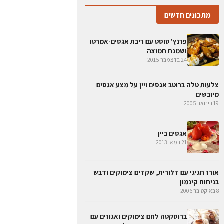
מתכונים חדשים
פרנץ' טוסט עם ריבת אגסים-אמרטו
ושמנת חמוצה
24 בדצמבר 2015
צלעות טלה ברוטב אגסים ויין על מצע אגסים
מיובשים
19 בינואר 2005
אגסים ביין
21 במאי 2013
אורז חגיגי עם דלורית, שקדים צימוקים ודבש
בניחוח קינמון
8 באוקטובר 2006
ברוסקטה לחם צימוקים ואגוזים עם