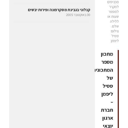
מכניסים
למקרר
קנלוני בגבינת מסקרפונה ופירות יבשים
למספר
30 באוקטובר 2005
שעות או
ללילה
שלם.
צילום
ססיל
ליפמן
מתכון
מספר
המתכונים
של
ססיל
ליפמן
–
חברת
ארגון
יוצאי