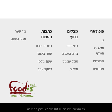
פופולארי
מבלים
כתבות
צור קשר
בחוץ
נוספות
תנאי שימוש
יין
בתי קפה
כתבות אורח
חדש על
המדף
ברים ופאבים
ספרי בישול
מסעדות
אוכל טבעוני
טעם עולמי
מתכונים
תיירות
למקצוענים
כל הזכויות שמורות © copyright | דורן תקשורת