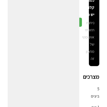
כמה
קלוריות
יש פה?
ניתוח
גלה ב-CalGal
תזונתי
אוטומטי
של
מתכון
זה
מצרכים
5
ביצים