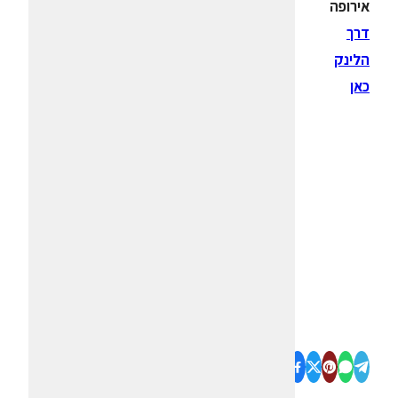
אירופה
דרך
הלינק
כאן