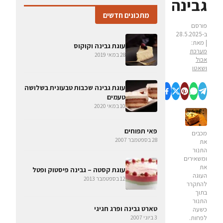
גבינה
מתכונים חדשים
פורסם
ב-28.5.2025
| מאת:
עוגת גבינה וקוקוס
מערכת
28 במאי 2019
אכול
ושאטו
עוגת גבינה שכבות טבעונית בשלושה
טעמים
10 במאי 2020
פאי תפוחים
מכבים
28 בספטמבר 2007
את
התנור
ומשאירים
את
עוגת קסטה – גבינה פיסטוק ופטל
העוגה
12 בספטמבר 2013
להתקרר
בתוך
התנור
טארט גבינה ופרג חגיגי
כשעה
3 ביוני 2007
לפחות.