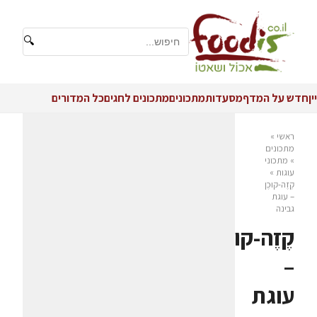
🔍
יין
חדש על המדף
מסעדות
מתכונים
מתכונים לחגים
כל המדורים
ראשי
»
מתכונים
»
מתכוני
עוגות
»
קֶזֶה-קוּכֶן
– עוגת
גבינה
קֶזֶה-קוּכֶן
–
עוגת