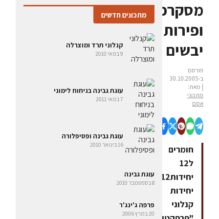
מסקרפונה
מתכונים חדשים
ופירות
יבשים
קנלוני תרד ומוצרלה
9 במאי 2010
פורסם
ב-30.10.2005
| מאת:
עוגת גבינה בניחוח לימוני
מתכוני
7 במאי 2011
אסם
עוגת גבינה ופסיפלורה
16 בינואר 2010
חומרים
ל12
עוגת גבינה
יחידות12
8 בספטמבר 2010
יחידות
קנלוני
פרפה ג'ינג'ר
20 במרץ 2006
"פרפקטו"למילוי1