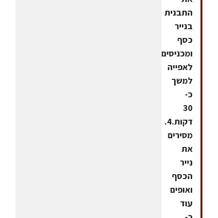
התבנית
בנייר
כסף
ומכניסים
לאפייה
למשך
כ-
30
דקות.4.
מסירים
את
נייר
הכסף
ואופים
עוד
כ-