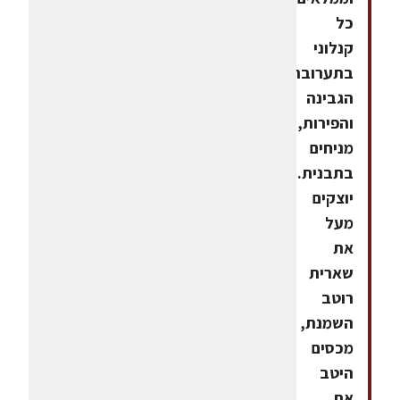
כל
קנלוני
בתערובת
הגבינה
והפירות,
מניחים
בתבנית.3.
יוצקים
מעל
את
שארית
רוטב
השמנת,
מכסים
היטב
את