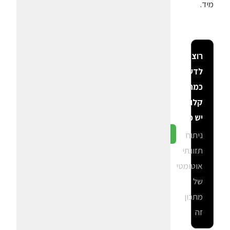
מיד.
רוצה
לדעת
כמה
קלוריות
יש פה?
ניתוח
גלה ב-CalGal
תזונתי
אוטומטי
של
מתכון
זה