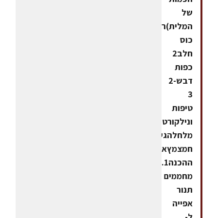
של
המלית)רבע
כוס
חלב2
כפות
דבש2-
3
טיפות
ונילקורט
מלחלהגשהיוגורט
חמצמץאופן
ההכנה1.
מחממים
תנור
אפייה
ל-