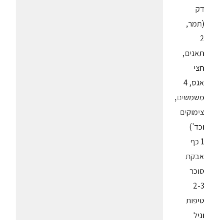
דק
(תמר,
2
תאנים,
חצי
אגס, 4
משמשים,
צימוקים
וכד')
1 כף
אבקת
סוכר
2-3
טיפות
וניל