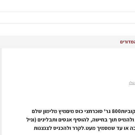
מדורים
ולן
חומרים1 ק"ג אגסים קלופים וחתוכים לקוביות800 גר' סוכרחצי כוס מיםמיץ מלימון שלם
להמיס תוך בחישה, להוסיף אגסים ותבלינים (וניל