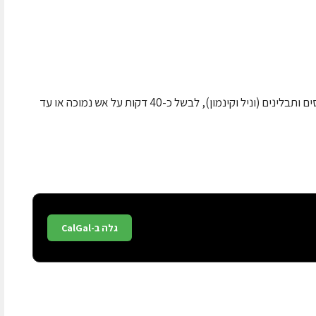
לבשל סוכר ומים ולהמיס תוך בחישה, להוסיף אגסים ותבלינים (וניל וקינמון), לבשל כ-40 דקות על אש נמוכה או עד
גלה ב-CalGal