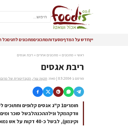
יין
חדש על המדף
מסעדות
מתכונים
מתכונים לחגים
כל ה
ראשי
»
מתכונים
»
מתכונים אחרים
»
ריבת אגסים
ריבת אגסים
פורסם ב-8.9.2004 | מאת:
תקווה עורי, הקונדיטורית של מרום ג
וודקהמקל ונילההכנהלבשל סוכר ומים ו
וקינמון), לבשל כ-40 דקות על אש נמוכה או עד שמסמיך מעט.לקרר ולהכניס לצנצנות