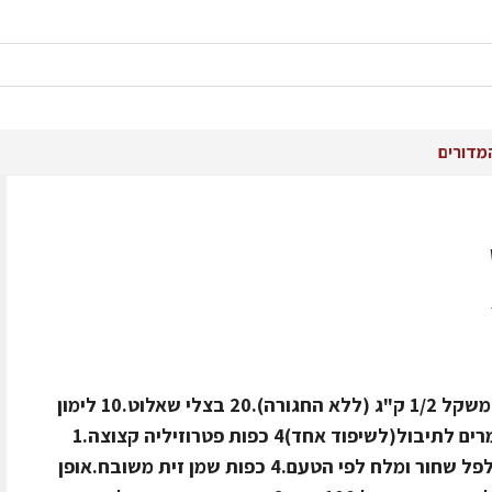
מדורים
חומרים ל- 10 שיפודיםנתח אנטריקוט במשקל 1/2 ק"ג (ללא החגורה).20 בצלי שאלוט.10 לימון
ננסי.10 פלפל ננסי.10 עגבניות שרי.חומרים לתיבול(לשיפוד אחד)4 כפות פטרוזיליה קצוצה.1
כף שום טחון.4 כפות כוסברה קצוצה.פלפל שחור ומלח לפי הטעם.4 כפות שמן זית משובח.אופן