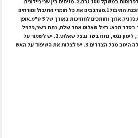
הכנת הבשר1. חותכים את נתח הבשר לפרוסות במשקל 100 גרם.2. מניחים בין שני ניילונים
ומשטחים עד לעובי של חצי ס"מ.אופן הכנת התיבול1.מערבבים את כל חומרי התיבול ומורחים
שכבה יפה על הבשר.2.מגלגלים לצורת נקניק ארוך וחותכים לחתיכות באורך של 5 ס"מ.אופן
את השיפוד בסדר הבא: בצל שאלוט אחד שלם, נתח בשר,פלפל
ננסי, נתח בשר, עגבנית שרי, נתח בשר, לימון ננסי, נתח בשר ובצל שאלוט.2. יש לשמור על
רווח בין המרכיבים על-מנת שהבשר יצלה היטב מכל הצדדים.3. יש לצלות את השיפוד על האש