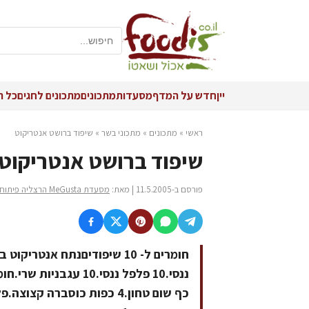
יין
חדש על המדף
מסעדות
מתכונים
מתכונים לחגים
כל ה
ראשי
»
מתכונים
»
מתכוני בשר
»
שיפוד ברושט אנטריקוט
שיפוד ברושט אנטריקוט
פורסם ב-11.5.2005 | מאת:
מסעדת MeGusta הרצליה פיתוח