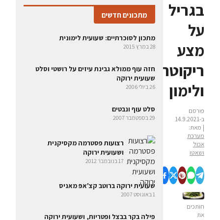
בגריל
מתכונים חדשים
על
מתכון לסוכרתיים: שעועית לימונית
מצע
28 במרץ 2015
ריקוטה
חזה עוף ממולא גבינת עיזים על רושטי וסלט
שעועית ירוקה
ולימון
26 ביולי 2006
סלט עוף ונבטים
פורסם
29 בספטמבר 2007
ב-14.9.2021
| מאת:
מערכת
רצועות פסטרמה מקסיקנית
אכול
ושעועית ירוקה
ושאטו
17 בנובמבר 2012
שעועית ירוקה ברוטב קצ'אפּ מאניס
1 באוגוסט 2007
חותכים
את
פילה בקר בבצל ופטריות, ושעועית ירוקה