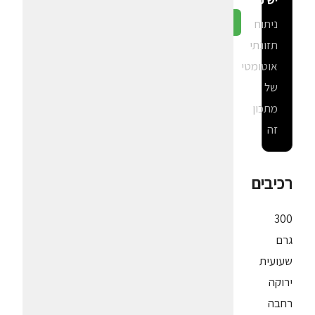
יש פה?
ניתוח
גלה ב-CalGal
תזונתי
אוטומטי
של
מתכון
זה
רכיבים
300
גרם
שעועית
ירוקה
רחבה