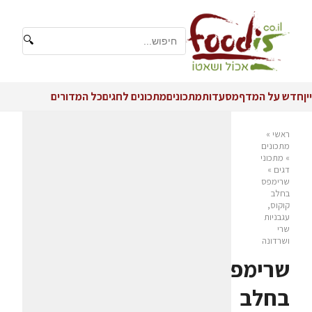
🔍
יין
חדש על המדף
מסעדות
מתכונים
מתכונים לחגים
כל המדורים
ראשי
»
מתכונים
»
מתכוני
דגים
»
שרימפס
בחלב
קוקוס,
עגבניות
שרי
ושרדונה
שרימפס
בחלב