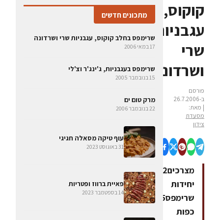
קוקוס,
מתכונים חדשים
עגבניות
שרימפס בחלב קוקוס, עגבניות שרי ושרדונה
שרי
17 במאי 2006
ושרדונה
שרימפס בעגבניות, ג'ינג'ר וצ'לי
15 בנובמבר 2005
פורסם
ב-26.7.2006
מרק טום ים
| מאת:
22 בנובמבר 2006
מסעדת
צידון
עוף טיקה מסאלה חגיגי
31 באוגוסט 2023
מצרכים12
יחידות
פאיית ברווז ופטריות
14 בספטמבר 2023
שרימפס5
כפות