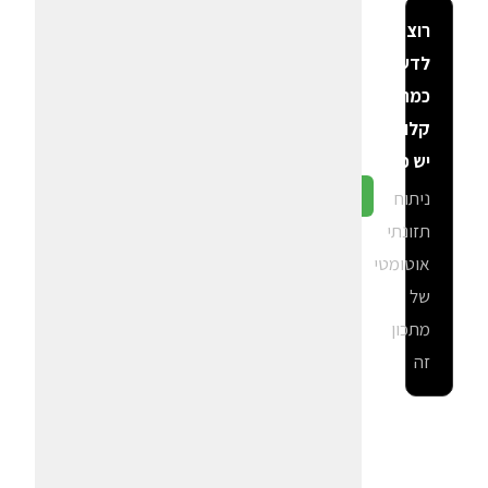
רוצה
לדעת
כמה
קלוריות
יש פה?
ניתוח
גלה ב-CalGal
תזונתי
אוטומטי
של
מתכון
זה