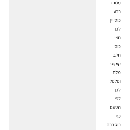
מגורד
רבע
כוס יין
לבן
חצי
כוס
חלב
קוקוס
מלח
ופלפל
לבן
לפי
הטעם
כף
כוסברה