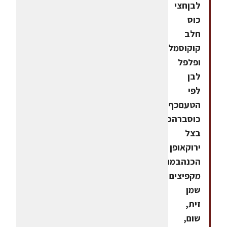
לבןחצי
כוס
חלב
קוקוסמלח
ופלפל
לבן
לפי
הטעםכף
כוסברהכף
בצל
ירוקאופן
הכנהבמחבת
מקפיצים
שמן
זית,
שום,