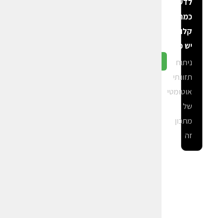
לדעת
כמה
קלוריות
יש פה?
ניתוח
גלה ב-CalGal
תזונתי
אוטומטי
של
מתכון
זה