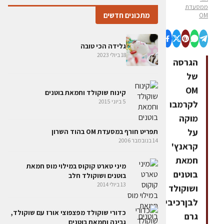
ממסעדת
מתכונים חדשים
OM
גלידה הכי טובה
18 ביולי 2023
הגרסה
של
OM
קינוח שוקולד וחמאת בוטנים
5 ביוני 2015
לקרמבו
מוקה
על
תפריט חורף במסעדת OM בהוד השרון
14 בנובמבר 2006
קראנץ'
חמאת
מיני טארט קוקוס במילוי מוס חמאת
בוטנים
בוטנים ושוקולד חלב
13 ביולי 2014
ושוקולד
לבןרכיבים75
כדורי שוקולד מפצפוצי אורז עם שוקולד,
גרם
גבינה וחמאת בוטנים