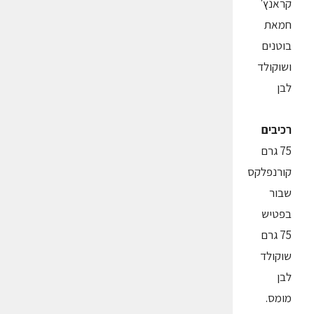
קראנץ'
חמאת
בוטנים
ושוקולד
לבן
רכיבים
75 גרם
קורנפלקס
שבור
בפטיש
75 גרם
שוקולד
לבן
מומס.