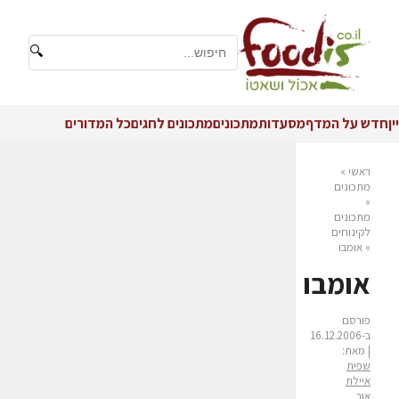
🔍
יין
חדש על המדף
מסעדות
מתכונים
מתכונים לחגים
כל המדורים
ראשי
»
מתכונים
»
מתכונים
לקינוחים
»
אומבו
אומבו
פורסם
ב-16.12.2006
| מאת:
שפית
איילת
אור