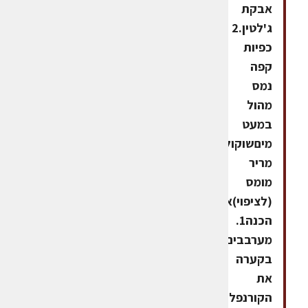
אבקת
ג'לטין.2
כפיות
קפה
נמס
מהול
במעט
מיםשוקולד
מריר
מומס
(לציפוי)אופן
הכנה1.
מערבבים
בקערה
את
הקורנפלקס,