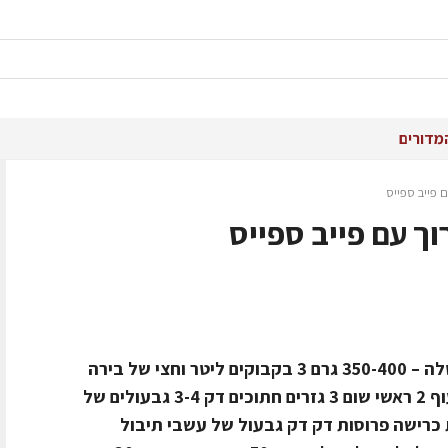
מדורים
 פייב ספייס
ך עם פייב ספייס
חומרים ל-6 סועדים6 יחידות אוסובקו טלה – 350-400 גרם 3 בקבוקים ליטר וחצי של בירה
שחורה 2 בקבוקי יין אדום 3 ליטר ציר עוף 2 ראשי שום 3 גזרים חתוכים דק 3-4 גבעולים של
דק 10 בצלי שאלוט3 יחידות כרישה פרוסות דק דק גבעול של עשבי תיבול