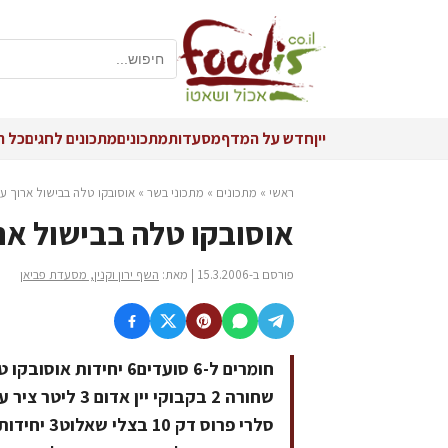
יין
חדש על המדף
מסעדות
מתכונים
מתכונים לחגים
כל ה
ראשי
»
מתכונים
»
מתכוני בשר
»
אוסובקו טלה בבישול ארוך עם
אוסובקו טלה בבישול ארו
פורסם ב-15.3.2006 | מאת:
השף ירון וקנין, מסעדת פביאן
סלרי פרוס 