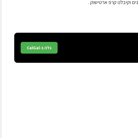
ם וקיבלנו קרפ ארטישוק .
גלה ב-CalGal