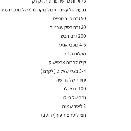
3 יחידות כרישה פרוסות דק דק
גבעול של עשבי תיבול בוקה-גרני של כוסברה,פטרו
50 גרם פייב ספייס
30 גרם רסק עגבניות
200 גרם דבש
4-5 כוכבי אניס
מקלות קינמון
קילו לבבות ארטישוק
3-4 בצלי שאלוט ( לקרם )
יחידה של קרישה
100 cc יין לבן
נתח של בייקון
2 ליטר שמנת
חצי ליטר ציר עוף(לרוטב)