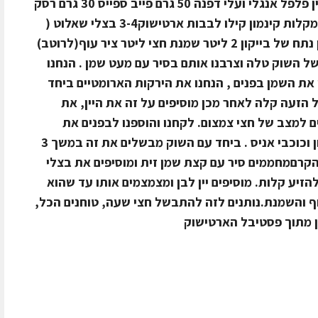
בוקה-גרני של כוסברה,פטרוזיליה,טימין פלפל אנגלי ועלי דפנה 50 גרם פייב ספייס 30 גרם רסק
עגבניות 200 גרם דבש 4-5 כוכבי אניסמקלות קינמון קילו לבבות ארטישוק3-4 בצלי שאלוט (
לקרם )יחידה של קרישה 100 cc יין לבן נתח של בייקון 2 ליטר שמנת חצי ליטר ציר עוף(לרוטב)
 לאוסובקולקחנו את 6 היח' של השוק טלה וצרבנו אותם בסיר עם מעט שמן . הנחנו
את השמן בפנים , הנחנו את הירקות הארומטיים ביחד
 הזעה קלה לאחר מכן מוסיפים על זה את היין, את
 למצב של חצי צמצום. לקחנו והוספנו לבפנים את
התבלינים: רסק עגבניות, מקלות קינמון וכוכבי אניס . ביחד עם השוק מבשלים את זה במשך 3
1 מעלות .הכנת הקרםמחממים סיר עם קצת שמן זית ומוסיפים את בצלי
זיע קלות. מוסיפים יין לבן ומצמצמים אותו עד שהוא
וף והשמנת.נותנים לזה להתבשל חצי שעה, טוחנים הכל,
ן מתוך פסטיבל הארטישוק