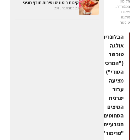
הלימון
קינוח רימונים ופירות חורף חגיגי
המגורדת.
23 בנובמבר 2016
צילום
אולגה
טוכשר
הבלוגרית
אולגה
טוכשר
("המרכיב
הסודי")
מציעה
עבור
יצרנית
המיצים
הסחוטים
הטבעיים
"פרימור"