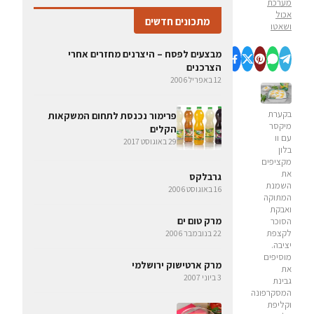
מערכת
אכול
מתכונים חדשים
ושאטו
מבצעים לפסח – היצרנים מחזרים אחרי
הצרכנים
12 באפריל 2006
בקערת
פרימור נכנסת לתחום המשקאות
מיקסר
הקלים
עם וו
29 באוגוסט 2017
בלון
מקציפים
את
גרבלקס
השמנת
16 באוגוסט 2006
המתוקה
ואבקת
מרק טום ים
הסוכר
לקצפת
22 בנובמבר 2006
יציבה.
מוסיפים
מרק ארטישוק ירושלמי
את
3 ביוני 2007
גבינת
המסקרפונה
וקליפת