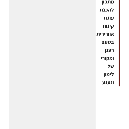
מתכון
להכנת
עוגת
קינוח
אוורירית
בטעם
רענן
ומקורי
של
לימון
ונענע