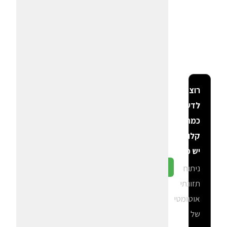
רוצה
לדעת
כמה
קלוריות
יש פה?
ניתוח
גלה ב-CalGal
תזונתי
אוטומטי
של