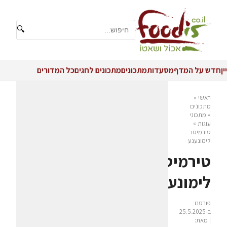
🔍
יין
חדש על המדף
מסעדות
מתכונים
מתכונים לחגים
כל המדורים
ראשי
»
מתכונים
»
מתכוני
עוגות
»
טירמיסו
לימונענע
טירמיסו
לימונענע
פורסם
ב-25.5.2025
| מאת: