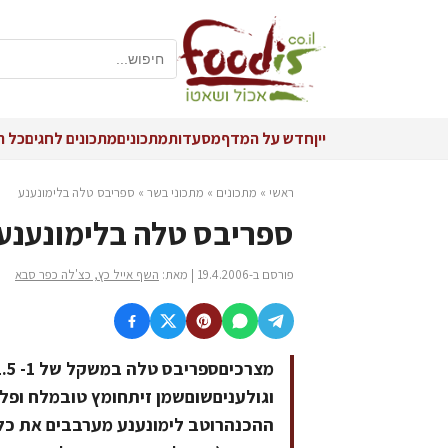
יין
חדש על המדף
מסעדות
מתכונים
מתכונים לחגים
כל ה
ראשי
»
מתכונים
»
מתכוני בשר
»
ספריבס טלה בלימונענע
ספריבס טלה בלימונענע
פורסם ב-19.4.2006 | מאת:
השף אייל כץ, כצ'לה כפר סבא
וגולעניםשוםשמן זיתחומץ טובמלח ופלפ
ההכנהרוטב לימונענע מערבבים את כל 