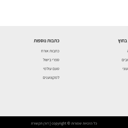
בחוץ
כתבות נוספות
כתבות אורח
בים
ספרי בישול
וני
טעם עולמי
למקצוענים
כל הזכויות שמורות © copyright | דורן תקשורת