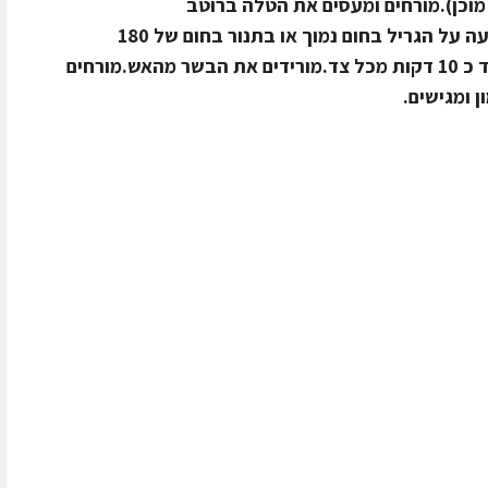
 מוכן).מורחים ומעסים את הטלה ברוטב
לימונענע.עוטפים בנייר כסף.צולים כשעה על הגריל בחום נמוך או בתנור בחום של 180
מעלותמסירים את נייר הכסף וצולים עוד כ 10 דקות מכל צד.מורידים את הבשר מהאש.מורחים
ן ומגישים.