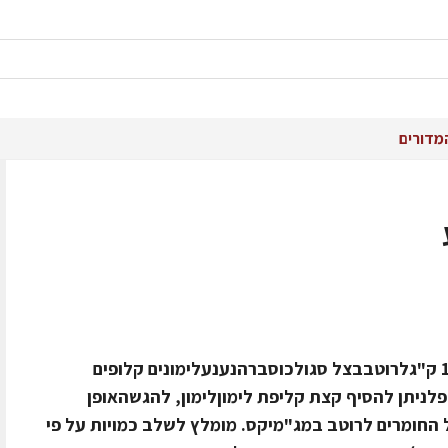
מדורים
מצרכיםספריבס טלה במשקל של 1- 1.5 ק"גלרוטבבצל סגולכוסברהנענעלימונים קלופים
לניתן להסיף קצת קליפת לימוןלימון, להגשהאופן
החומרים לרוטב במג"מיקס. מומלץ לשלב כמויות על פי