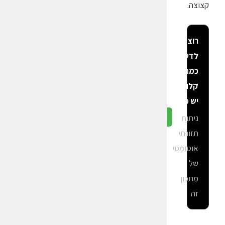
קצוצה.
רוצה
לדעת
כמה
קלוריות
יש פה?
ניתוח
גלה ב-CalGal
תזונתי
אוטומטי
של
מתכון
זה