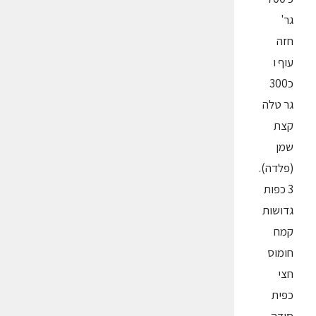
גר'
חזה
עוף ו
כ300
גר טלה
קצת
שמן
(פלדה).
3 כפות
גדושות
קמח
חומוס
חצי
כפית