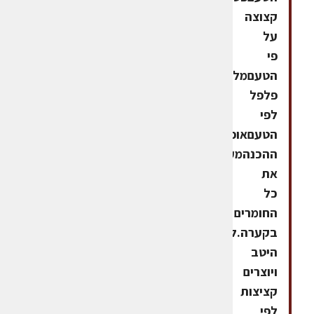
קצוצה
על
פי
הטעםמלח,
פלפל
לפי
הטעםאופן
ההכנהמערבבים
את
כל
החומרים
בקערה.לשים
היטב
ויוצרים
קציצות
לפי