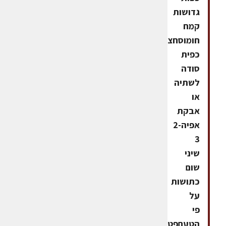
גדושות
קמח
חומוסחצי
כפית
סודה
לשתיה
או
אבקת
אפיה2-
3
שיני
שום
כתושות
על
פי
הטעםפטרוזיליה