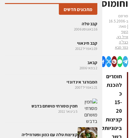
וחומוס
מתכונים חדשים
פורסם
ב-16.5.2006
קבב טלה
| מאת:
16 באוגוסט 2006
השף
אייל כץ,
כצל'ה
קבב חינאווי
כפר סבא
19 באפריל 2012
קבאב
2 במאי 2006
חומרים
המבורגר אינדונזי
להכנת
21 באפריל 2007
כ
15-
חמין מסורתי מושחם בדבש
20
5 בינואר 2011
קציצות
בינוניותק"ג
קציצות טלה עם כמון ופטרוזיליה
בשר