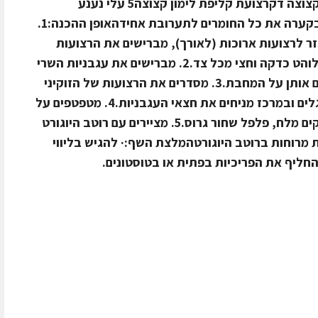
יוגורט בטעם מלפפון שמירחצי שן שום קצוצה דקרצועת קליפת לימון קצוצה5 עלי נענע
קצוציםמלחאופן הכנת הרוטב:לערבב בקערה את כל החומרים לתערובת אחידהאופן ההכנה:1.
זר לרצועות ארוכות (לאורך), מברישים את הרצועות
בשמן זית וקולים אותן על מחבת פסים לוהט כדקה וחצי מכל צד.2. מברישים את עגבניות השרי
גם כן בשמן זית, ממליחים קלות וצורבים אותן על המחבת.3. מסדרים את הרצועות של הזוקיני
והגזר על צלחת שטוחה גדולה בצורת גלים ובמרכז מניחים את חצאי העגבניות.4. מטפטפים על
הקרפצ'ו את מיץ הלימון, הבלסמי, בוזקים מלח, פלפל שחור גרוס.5. מציירים עם רוטב היוגורט
י פריכיות מרוחות ברוטב היוגורטהמלצת השף:· להגיש בליווי
החליף את הפריכיות בפתית או בטוסטונים.