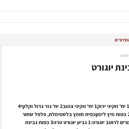
מדורים
יוגורט
נת יוגורט
מתכון לזוגזמן הכנה: חצי שעהחומרים:1 יח' זוקיני ירוק1 יח' זוקיני צהוב2 יח' גזר גדול וקלוף4
עגבניות שרי מקולפות וחצויות לאורכן2 כפות מיץ לימוןכפית חומץ בלסמימלח, פלפל שחור
גרוסמעט שמן זית6 יח' מיני פריכיותחומרים לרוטב יוגורט:1 גביע יוגורט טרה3 כפות גבינת