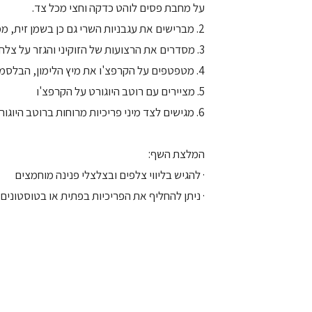
על מחבת פסים לוהט כדקה וחצי מכל צד.
2. מברישים את עגבניות השרי גם כן בשמן זית, ממליחים קלות וצורבים אותן על המחבת.
3. מסדרים את הרצועות של הזוקיני והגזר על צלחת שטוחה גדולה בצורת גלים ובמרכז מניחים את חצאי העגבניות.
4. מטפטפים על הקרפצ'ו את מיץ הלימון, הבלסמי, בוזקים מלח, פלפל שחור גרוס.
5. מציירים עם רוטב היוגורט על הקרפצ'ו
6. מגישים לצד מיני פריכיות מרוחות ברוטב היוגורט
המלצת השף:
· להגיש בליווי צלפים ובצלצלי פנינה מוחמצים
· ניתן להחליף את הפריכיות בפתית או בטוסטונים.