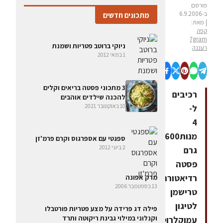
פורסם
ב-6.9.2006
מתכונים חדשים
| מאת:
קפה
7gram
ניוקי ברוטב פטריות ושמנת
רעננה
1 במאי 2012
3 מתכוני פסטה בריאים וקלים
רכיבים
להכנה שילדים אוהבים
10 באוקטובר 2021
ל-
4
מנות600
ספגטי עם אספרגוס וקרם פרמ'זן
2 ביוני 2012
גרם
פסטה
רדיאטורהמלחאורגנו
מרק אפונה
13 בספטמבר 2006
טרישמן
לטיגון
פילה דג פרידה על מצע פטריות פורטבלו
וקנלוני במילוי גבינת ריקוטה ותרד
עמוקלרוטב1