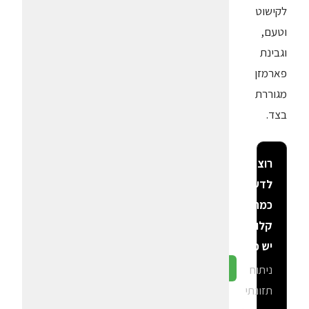
לקישוט
וטעם,
וגבינת
פארמזן
מגוררת
בצד.
רוצה
לדעת
כמה
קלוריות
יש פה?
ניתוח
גלה ב-CalGal
תזונתי