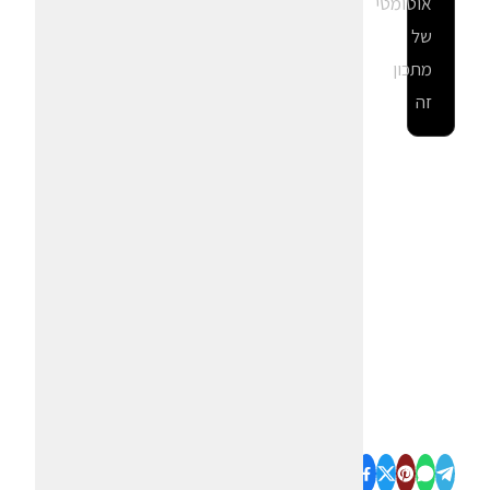
אוטומטי
של
מתכון
זה