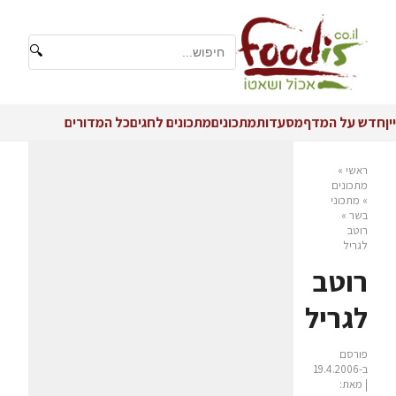
🔍
יין
חדש על המדף
מסעדות
מתכונים
מתכונים לחגים
כל המדורים
ראשי
»
מתכונים
»
מתכוני
בשר
»
רוטב
לגריל
רוטב
לגריל
פורסם
ב-19.4.2006
| מאת: