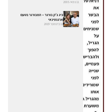
דניאלסלהבריש
11 במאי 2005
את
הבשר
ביג ג'ק בורגר – המבורגר בטעם
ארגנטינאי
לפני
11 בדצמבר 2019
שמניחים
על
הגריל,
להפוך
ולהבריש
פעמיים,
שנייה
לפני
שמורידים
אותו
מהגריל.כמות
משוערת