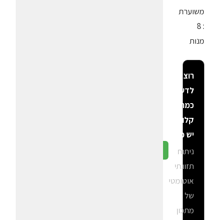
משוערת
: 8
מנות
רוצה
לדעת
כמה
קלוריות
יש פה?
ניתוח
גלה ב-CalGal
תזונתי
אוטומטי
של
מתכון