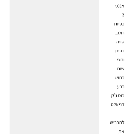
אננס
3
כפיות
רוטב
סויה
כפית
וחצי
שום
כתוש
רבע
כוס ג'ק
דניאלס
להבריש
את