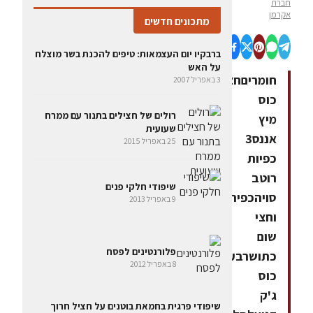
חברת
אקרמן
מתכונים חדשים
ברבקיו יום העצמאות: טיפים להכנת בשר מוצלח
על האש
חומריםחצי
3 באפריל 2007
כוס
רולים של חצילים בתנור עם ממרח
מיץ
שעועית
אננס3
25 באפריל 2015
כפיות
רוטב
שיפודי חלקי פנים
סויהכפית
9 באפריל 2013
וחצי
שום
פלורנטינים לפסח
כתושרבע
8 באפריל 2012
כוס
ג'ק
שיפודי פרגית בחמאת בוטנים על חציל חרוך