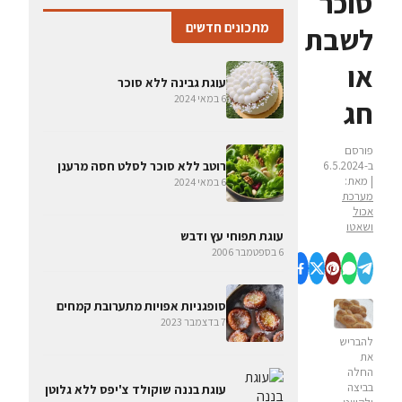
סוכר
מתכונים חדשים
לשבת
או
עוגת גבינה ללא סוכר
6 במאי 2024
חג
פורסם
ב-6.5.2024
רוטב ללא סוכר לסלט חסה מרענן
| מאת:
6 במאי 2024
מערכת
אכול
ושאטו
עוגת תפוחי עץ ודבש
6 בספטמבר 2006
סופגניות אפויות מתערובת קמחים
7 בדצמבר 2023
להבריש
את
החלה
בביצה
עוגת בננה שוקולד צ'יפס ללא גלוטן