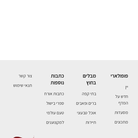
פופולארי
מבלים
כתבות
צור קשר
בחוץ
נוספות
תנאי שימוש
יין
בתי קפה
כתבות אורח
חדש על
המדף
ברים ופאבים
ספרי בישול
מסעדות
אוכל טבעוני
טעם עולמי
מתכונים
תיירות
למקצוענים