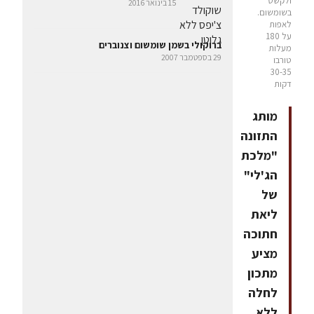
ולקשט
15 בינואר 2016
בשומשום.
לאפות
על 180
ברוקולי בשמן שומשום וצנוברים
מעלות
29 בספטמבר 2007
טורבו
30-35
דקות
מותג
התזונה
"מלכת
הג'לי"
של
ליאת
חתוכה
מציע
מתכון
לחלה
ללא