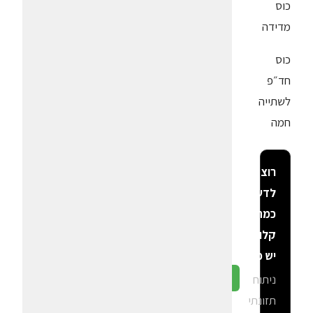
כוס
מדידה
כוס
חד״פ
לשתייה
חמה
רוצה
לדעת
כמה
קלוריות
יש פה?
ניתוח
גלה ב-CalGal
תזונתי