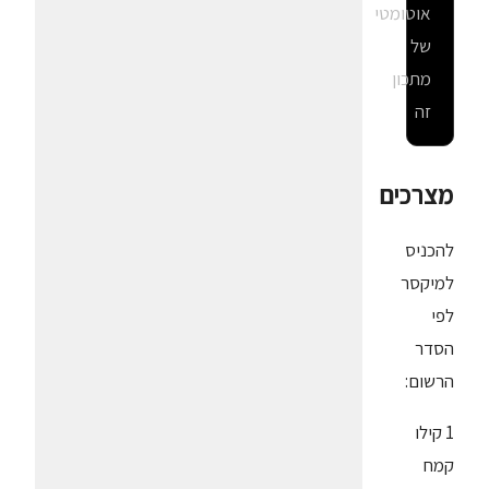
אוטומטי
של
מתכון
זה
מצרכים
להכניס
למיקסר
לפי
הסדר
הרשום:
1 קילו
קמח