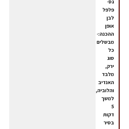
גס·
פלפל
לבן
אופן
ההכנה:·
מבשלים
כל
סוג
ירק,
מלבד
האנדיב
והלוביה,
למשך
5
דקות
בסיר