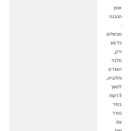
אופן
ההכנה:
·
מבשלים
כל סוג
ירק,
מלבד
האנדיב
והלוביה,
למשך
5 דקות
בסיר
נפרד
עם
מים,