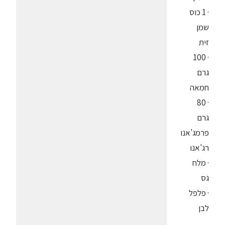
· 1 כוס
שמן
זית
· 100
גרם
חמאה
· 80
גרם
פרמג'אנו
רג'אנו
· מלח
גס
· פלפל
לבן