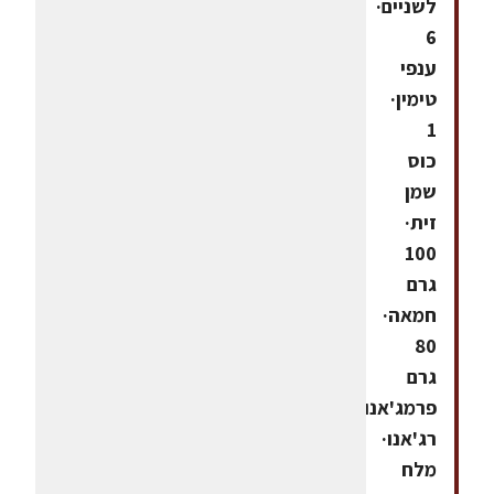
לשניים·
6
ענפי
טימין·
1
כוס
שמן
זית·
100
גרם
חמאה·
80
גרם
פרמג'אנו
רג'אנו·
מלח