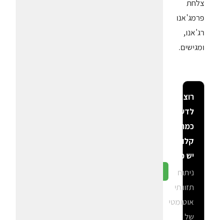
צלחת
פרמג'אנו
רג'אנו,
ומגישים.
רוצה
לדעת
כמה
קלוריות
יש פה?
ניתוח
גלה ב-CalGal
תזונתי
אוטומטי
של