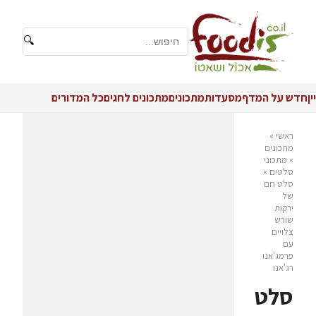
🔍
יין
חדש על המדף
מסעדות
מתכונים
מתכונים לחגים
כל המדורים
ראשי
»
מתכונים
»
מתכוני
סלטים
»
סלט חם
של
ירקות
שורש
צלויים
עם
פרמג'אנו
רג'אנו
סלט