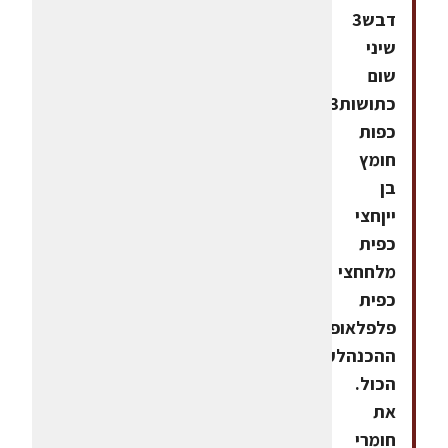
דבש3
שיני
שום
כתושות3
כפות
חומץ
בן
ייןחצי
כפית
מלחחצי
כפית
פלפלאופן
ההכנהלערבב
הכול.
את
חומרי