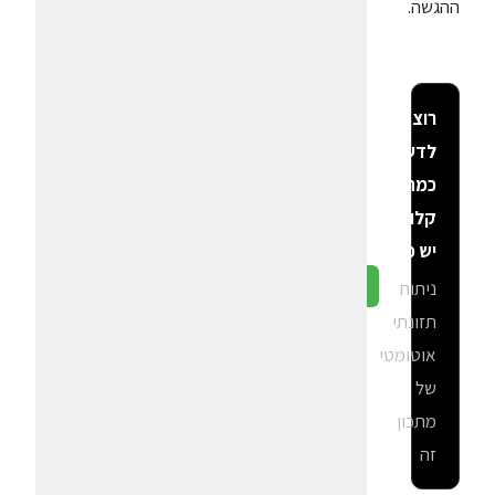
ההגשה.
רוצה
לדעת
כמה
קלוריות
יש פה?
ניתוח
גלה ב-CalGal
תזונתי
אוטומטי
של
מתכון
זה