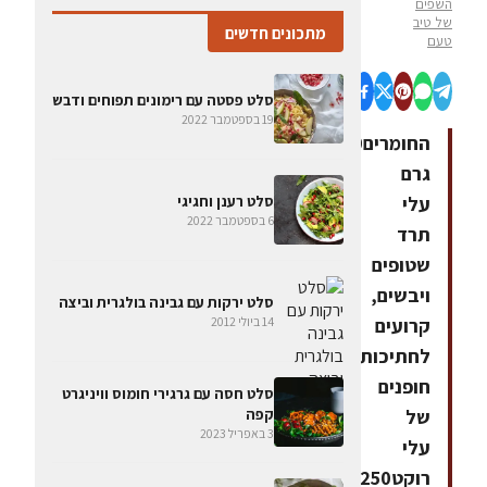
השפים
של טיב
מתכונים חדשים
טעם
סלט פסטה עם רימונים תפוחים ודבש
19 בספטמבר 2022
החומרים750
גרם
עלי
סלט רענן וחגיגי
6 בספטמבר 2022
תרד
שטופים
ויבשים,
סלט ירקות עם גבינה בולגרית וביצה
קרועים
14 ביולי 2012
לחתיכות4
חופנים
סלט חסה עם גרגירי חומוס וויניגרט
קפה
של
3 באפריל 2023
עלי
רוקט250