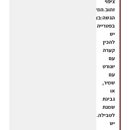
ציפוי
זהוב.המלצת
הגשה:בצד
בפטרייה
יש
להכין
קערה
עם
יוגורט
עם
שמיר,
או
גבינת
שמנת
לטבילה.
יש