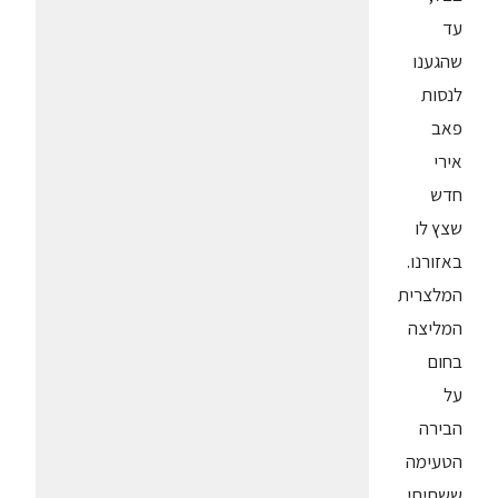
עד
שהגענו
לנסות
פאב
אירי
חדש
שצץ לו
באזורנו.
המלצרית
המליצה
בחום
על
הבירה
הטעימה
ששתיתי