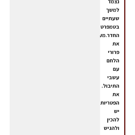
נצמד
למשך
שעתיים
בטמפרטורת
החדר.מערבבים
את
פרורי
הלחם
עם
עשבי
התיבול.
את
הפטריות
יש
להכין
ולהגיש