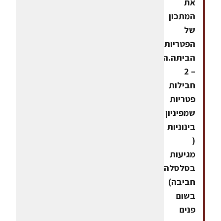
את
המתכון
של
הפטריות
הביתה.המצרכים:
– 2
חבילות
פטריות
שמפיניון
בינוניות
(
מגיעות
בסלסלה
חביבה)
בשום
פנים