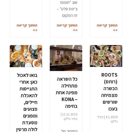
שוב "חומוס
צ'יפס סלט" –
זה המקום
המשך קריאה
המשך קריאה
המשך קריאה
>>
>>
>>
ROOTS
בואו לאכול
כל השראה
(רותס)
כאן: אחרי
מתחילה
הכשרה
התגייסות
מפינה אחת
מצמיחה
להאכלת
– KONA
שורשים
חיילים,
בחיפה
בעכו
פצועים
12.12.2023 |
ומפונים
4.1.2024 | כפיר
כפיר גליקו
גליקו
מסעדת
לולה מרטין
הסיפור של