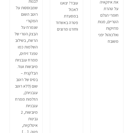
לבנות
את איזקאיה
עובד? יצאנו
שמבוססות על
על טהרת
לאכול
רוטב השום
חומרי הגלם
במסעדת
המקורי
הטריים, מנות
פטרה באשדוד
שנמרח על
מדויקות
וחזרנו מרוצים
הבצק הטרי של
ואלכוהול יפני
הרשת, בשילוב
משובח
השלמות כמו
טפנד זיתים,
ממרח עגבניות
מיובשות ועוד.
הבלקנית –
בסיס של רוטב
שום (ללא רוטב
עגבניות),
הזלפות ממרח
עגבניות
מיובשות, 2
גבינות
איטלקיות,
פטה, […]