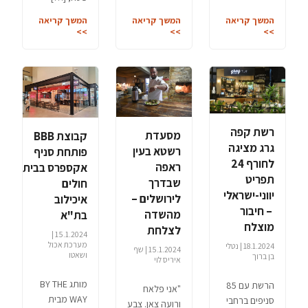
המשך קריאה
המשך קריאה
המשך קריאה
>>
>>
>>
רשת קפה
מסעדת
קבוצת BBB
גרג מציגה
רשטא בעין
פותחת סניף
לחורף 24
ראפה
אקספרס בבית
תפריט
שבדרך
חולים
יווני-ישראלי
לירושלים –
איכילוב
– חיבור
מהשדה
בת"א
מוצלח
לצלחת
15.1.2024 |
מערכת אכול
18.1.2024 | נטלי
15.1.2024 | שף
ושאטו
בן ברוך
איריס לוי
מותג BY THE
הרשת עם 85
"אני פלאח
WAY מבית
סניפים ברחבי
ורועה צאן. צבע