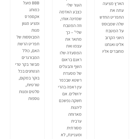
BBB פועל
הארץ מציעה
העור שלי
כמותג
עתה את
כצבע האדמה
אקספרס
התפריט החדש
שמזינה אותי,
ומציע מגוון
שלה שמבוסס
וזה המטבח
מנות
על המטבח
שלי" – כך
המבוססות של
היווני הקרוב
מתאר את
תפריט הרשת
אלינו ואנחנו
עצמו ואת
האם, כולל
מחוברים אליו
המסעדה שלו
המבורגרים
ראנם בראום
מבשר בקר טרי
השף והבעלים
הנטחנים בכל
של מסעדת
בוקר במקום,
רשטא שבכפר
טורטיות,
עין ראפה בהרי
סלטים ומנות
ירושלים. אם
נוספות
חשקה נפשכם
ליהנות
מארוחה
ערבית
מסורתית
ומעניינת, לא