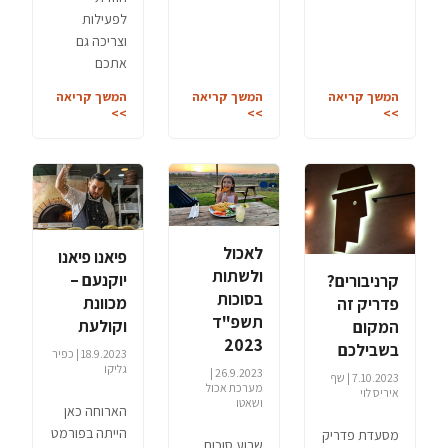
לפעילות
וצריכה גם
אתכם
המשך קריאה
המשך קריאה
המשך קריאה
>>
>>
>>
לאכול
פיאנו פיאנו
ולשתות
יוקנעם –
קרניבורים?
בסוכות
מכוונת
פדריק זה
תשפ"ד
וקולעת
המקום
2023
בשבילכם
18.9.2023 | כפיר
גליקו
26.9.2023 |
7.10.2023 | שף
מערכת אכול
איריס לוי
ושאטו
הארוחה כאן
הייתה בפורמט
מסעדת פדריק
שבוע סוכות