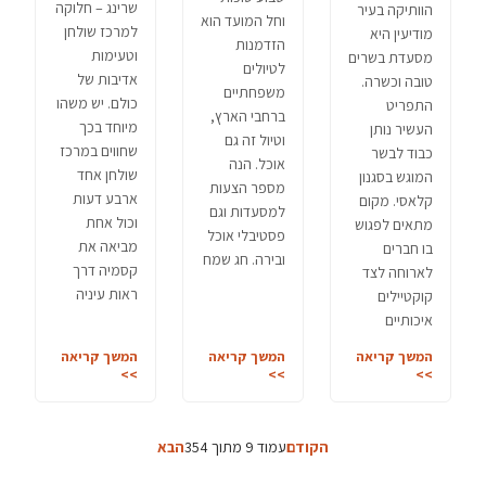
שרינג – חלוקה
הוותיקה בעיר
וחל המועד הוא
למרכז שולחן
מודיעין היא
הזדמנות
וטעימות
מסעדת בשרים
לטיולים
אדיבות של
טובה וכשרה.
משפחתיים
כולם. יש משהו
התפריט
ברחבי הארץ,
מיוחד בכך
העשיר נותן
וטיול זה גם
שחווים במרכז
כבוד לבשר
אוכל. הנה
שולחן אחד
המוגש בסגנון
מספר הצעות
ארבע דעות
קלאסי. מקום
למסעדות וגם
וכול אחת
מתאים לפגוש
פסטיבלי אוכל
מביאה את
בו חברים
ובירה. חג שמח
קסמיה דרך
לארוחה לצד
ראות עיניה
קוקטיילים
איכותיים
המשך קריאה
המשך קריאה
המשך קריאה
>>
>>
>>
הקודם
עמוד 9 מתוך 354
הבא