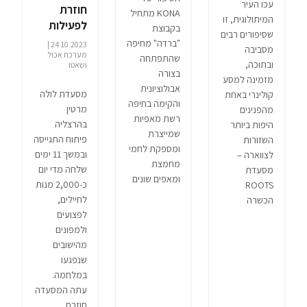
עכו העיר
חוזרת
KONA מתחיל
המיתולוגית, זו
לפעילות
בקבוצת
שסיפורים רבים
"ברדה" מחיפה
24.10.2023 |
מסביבה
מערכת אכול
שהתפתחה
ובתוכה,
ושאטו
בצורה
מזמינה למסע
אבולוציונית
מסעדת לולה
קולינרי באחת
והקימה בחיפה
מרטין
מהפנינים
רשת מאפיות
בהרצליה
היפות ביותר
שמייצרת
פיתוח התגייסה
השזורות
ומספקת לחמי
ובמשך 11 ימים
לצווארה –
מחמצת
שלחה מדי יום
מסעדת
ומאפים שונים
כ-2,000 מנות
ROOTS
לחיילים,
הכשרה
לפצועים
ולמפונים
מהישובים
שנפגעו
במלחמה.
עתה המסעדה
חוזרת