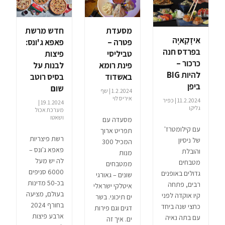
מסעדת
חדש מרשת
אִיזָקַאיָה
פטרה –
פאפא ג'ונס:
בפרדס חנה
טביליסי
פיצות
כרכור –
פינת רומא
לבנות על
להיות BIG
באשדוד
בסיס רוטב
ביפן
שום
1.2.2024 | שף
איריס לוי
11.2.2024 | כפיר
19.1.2024 |
גליקו
מערכת אכול
ושאטו
מסעדה עם
עם קילומטרז'
תפריט ארוך
רשת פיצריות
של ניסיון
המכיל 300
פאפא ג'ונס –
והובלת
מנות
לה יש מעל
מטבחים
ממטבחים
6000 סניפים
גדולים באופנים
שונים – גאורגי
בכ-50 מדינות
רבים, פתחה
איטלקי ישראלי
בעולם, מציעה
קיו אוקדה לפני
ים תיכוני. בשר
בחורף 2024
כחצי שנה ביחד
דגים וגם פירות
ארבע פיצות
עם בתה נאיה
ים. איך זה