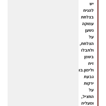
יש
להניח
בצלחת
עמוקה
נשען
על
הצלחת,
ולתבלו
בשמן
זית
ולימון.בונים
גבעת
ירקות
על
החציל,
ומעליה