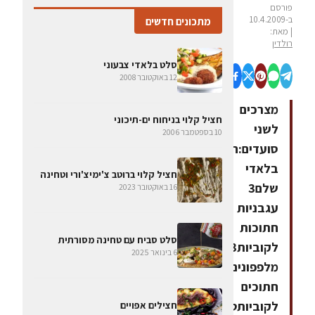
פורסם
ב-10.4.2009
מתכונים חדשים
| מאת:
רולדין
סלט בלאדי צבעוני
12 באוקטובר 2008
מצרכים
חציל קלוי בניחוח ים-תיכוני
לשני
10 בספטמבר 2006
סועדים:חציל
בלאדי
חציל קלוי ברוטב צ'ימיצ'ורי וטחינה
שלם3
16 באוקטובר 2023
עגבניות
חתוכות
סלט סביח עם טחינה מסורתית
לקוביות3
6 בינואר 2025
מלפפונים
חתוכים
לקוביותטבעות
חצילים אפויים