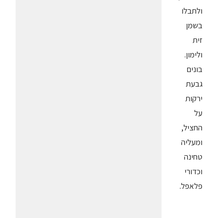
ולתבלו
בשמן
זית
ולימון.
בונים
גבעת
ירקות
על
החציל,
ומעליה
טחינה
וכדורי
פלאפל.