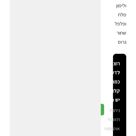
ולימון
מלח
ופלפל
שחור
גרוס
רוצה
לדעת
כמה
קלוריות
יש פה?
ניתוח
גלה ב-CalGal
תזונתי
אוטומטי